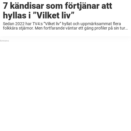
7 kändisar som förtjänar att
hyllas i ”Vilket liv”
Sedan 2022 har TV4:s ”Vilket liv” hyllat och uppmärksammat flera
folkkära stjärnor. Men fortfarande väntar ett gäng profiler på sin tur
– personer som verkligen förtjänar ett eget program där deras
karriärer står i centrum.Nöjeslivet ...