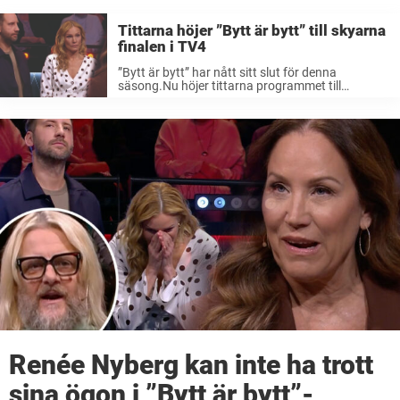
Tittarna höjer ”Bytt är bytt” till skyarna
finalen i TV4
”Bytt är bytt” har nått sitt slut för denna
säsong.Nu höjer tittarna programmet till
skyarna.”Roligt och bra program med många
skratt”, skriver en tittare på Facebook. TV4:s
succé ”Bytt är bytt” med Renée Nyberg i ...
Renée Nyberg kan inte ha trott
sina ögon i ”Bytt är bytt”-