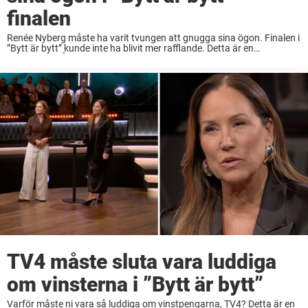
finalen
Renée Nyberg måste ha varit tvungen att gnugga sina ögon. Finalen i
”Bytt är bytt” kunde inte ha blivit mer rafflande. Detta är en
kommentar. Åsikterna är skribentens. ”Bytt är bytt” går i mål med ...
TV4 måste sluta vara luddiga
om vinsterna i ”Bytt är bytt”
Varför måste ni vara så luddiga om vinstpengarna, TV4? Detta är en