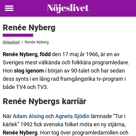
Toggle
menu
Renée Nyberg
Nöjeslivet
»
Renée Nyberg
Renée Nyberg, född
den 17 maj år 1966
,
är en av
Sveriges mest välkända och folkkära programledare.
Hon
slog igenom
i början av 90-talet och har sedan
dess synts i en lång rad framgångsrika tv-program i
både TV4 och TV3.
Renée Nybergs karriär
När
Adam Alsing
och
Agneta Sjödin
lämnade ”Tur i
kärlek” 1992 fick svenska folket möta en ny stjärna,
Renée Nyberg
. Hon tog över programledarrollen och