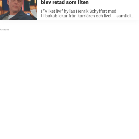
blev retad som liten
I ”Vilket liv!” hyllas Henrik Schyffert med
tillbakablickar från karriären och livet – samtidigt
kommer ett tufft barndomsminne upp från när
han blev mobbad som barn.– Det stora
problemet när jag var liten var att ...