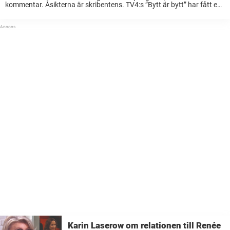
kommentar. Åsikterna är skribentens. TV4:s ”Bytt är bytt” har fått en
riktig primetime-tid i tablån denna vår. Från att ha varit
veckounderhållning, gör ...
Karin Laserow om relationen till Renée