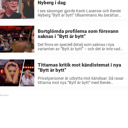
Nyberg i dag
I sex säsonger gjorde Karin Laserow och Renée
Nyberg ”Bytt är bytt” tillsammans.Nu berättar
antikexperten att de inte längre har någon
kontakt.– Jag tror inte man blir väninnor på det
sättet, säger hon till Nöjeslivet. ...
Bortglömda profilerna som försvann
saknas i ”Bytt är bytt”
Det finns en speciell detalj som saknas i nya
varianten av ”Bytt är bytt” – och det är inte vad
man kanske först kan tro. Detta är en
kommentar. Åsikterna är skribentens. Jag
misstänker att ...
Tittarnas kritik mot kändistemat i nya
”Bytt är bytt”
Privatpersoner är utbytta mot kändisar. Då rasar
tittarna mot nya ”Bytt är bytt” med Renée
Nyberg. ”Bytt är bytt” är tillbaka med en ny
omgång i TV4. Och allt är inte helt som vanligt.
Förutom ...