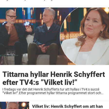
”sitt allt”.– Mellan oss har det alltid varit självklart och vi ...
Tittarna hyllar Henrik Schyffert
efter TV4:s ”Vilket liv!”
I fredags var det det Henrik Schyfferts tur att hyllas i TV4:s succé
”Vilket liv!”.Efter programmet hyllar tittarna programmet stort och
många är överens om en och samma sak gällande kvällens
huvudperson.”Vilka fina egenskaper den ...
Vilket liv: Henrik Schyffert om att han