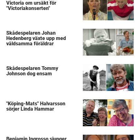
Victoria om ursäkt för
"Victoriakonserten"
Skådespelaren Johan
Hedenberg växte upp med
våldsamma föräldrar
Skådespelaren Tommy
Johnson dog ensam
"Köping-Mats" Halvarsson
sörjer Linda Hammar
Benjamin Ingrosso sjunger