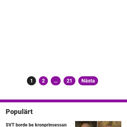
Sidnumrering
Sida
1
Sida
2
…
Sida
21
Nästa
för
inlägg
Populärt
SVT borde be kronprinsessan