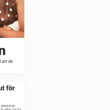
n
 att de
ut för
 delstaten
år efter att ha