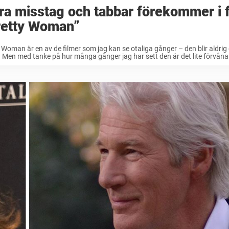
ra misstag och tabbar förekommer i 
retty Woman”
 Woman är en av de filmer som jag kan se otaliga gånger – den blir aldrig
. Men med tanke på hur många gånger jag har sett den är det lite förvåna