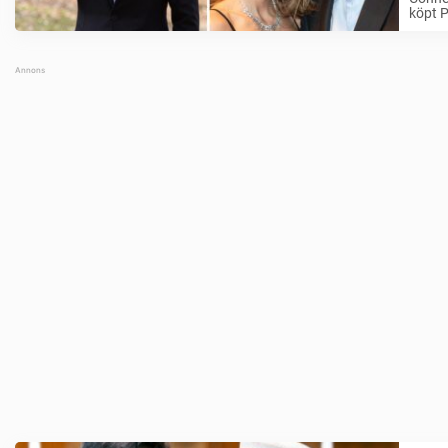
köpt P