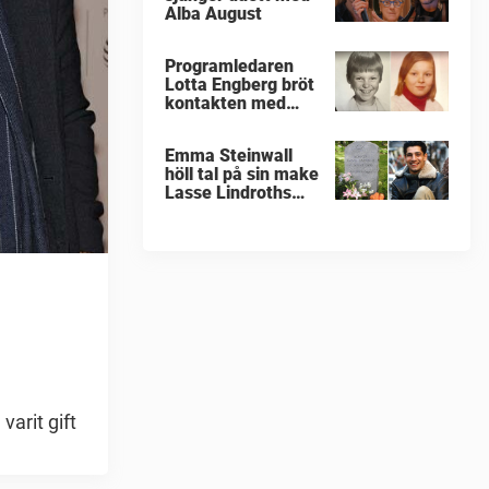
Alba August
Programledaren
Lotta Engberg bröt
kontakten med
sina föräldrar
Emma Steinwall
höll tal på sin make
Lasse Lindroths
begravning
arit gift