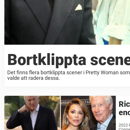
Bortklippta scen
Det finns flera bortklippta scener i Pretty Woman som 
valde att radera dessa.
Ric
en
2022 k
Connec