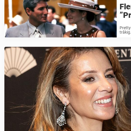
Fle
”P
Pretty
tråkig