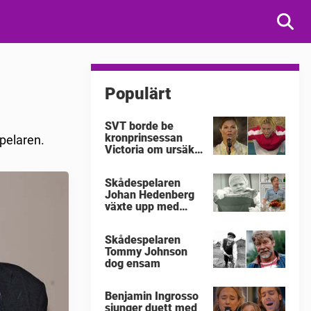
Populärt
SVT borde be
kronprinsessan
spelaren.
Victoria om ursäkt
för
"Victoriakonserten"
Skådespelaren
Johan Hedenberg
växte upp med
våldsamma
föräldrar
Skådespelaren
Tommy Johnson
dog ensam
Benjamin Ingrosso
sjunger duett med