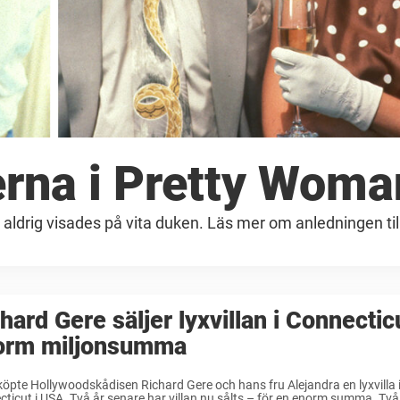
erna i Pretty Woma
aldrig visades på vita duken. Läs mer om anledningen till
hard Gere säljer lyxvillan i Connectic
orm miljonsumma
öpte Hollywoodskådisen Richard Gere och hans fru Alejandra en lyxvilla i
ticut i USA. Två år senare har villan nu sålts – för en enorm summa. Två 