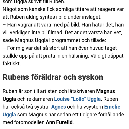
som Uggla skrivit till Ruben.
Något som kanske fick somliga tittare att reagera var
att Ruben aldrig syntes i bild under inslaget.
– Han vägrar att vara med på bild. Han hatar det, han
vill verkligen inte bli filmad. Det är det värsta han vet,
sade Magnus Uggla i programmet och tillade:
– För mig var det så stort att han över huvud taget
ställde upp på att prata in en hälsning. Väldigt otippat
faktiskt.
Rubens föräldrar och syskon
Ruben är son till artisten och låtskrivaren
Magnus
Uggla
och reklamaren
Louise ”Lollo” Uggla
. Ruben
har också två systrar
Agnes
och halvsystern
Emelie
Uggla
som Magnus har sedan ett tidigare förhållande
med fotomodellen
Ann Furelid
.