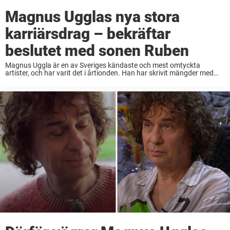
Magnus Ugglas nya stora
karriärsdrag – bekräftar
beslutet med sonen Ruben
Magnus Uggla är en av Sveriges kändaste och mest omtyckta
artister, och har varit det i årtionden. Han har skrivit mängder med
hits, skådespelat och blivit hyllad för alla sina framgångar. Men
bakom kulisserna har ...