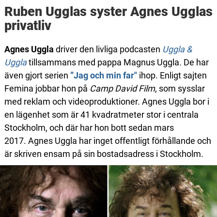
Ruben Ugglas syster Agnes Ugglas
privatliv
Agnes Uggla
driver den livliga podcasten
Uggla &
Uggla
tillsammans med pappa Magnus Uggla. De har
även gjort serien
”Jag och min far"
ihop. Enligt sajten
Femina jobbar hon på
Camp David Film
, som sysslar
med reklam och videoproduktioner. Agnes Uggla bor i
en lägenhet som är 41 kvadratmeter stor i centrala
Stockholm, och där har hon bott sedan mars
2017. Agnes Uggla har inget offentligt förhållande och
är skriven ensam på sin bostadsadress i Stockholm.