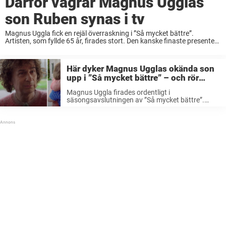
Därför vägrar Magnus Ugglas
son Ruben synas i tv
Magnus Uggla fick en rejäl överraskning i ”Så mycket bättre”.
Artisten, som fyllde 65 år, firades stort. Den kanske finaste presenten
kom från hans son Ruben, som skickade en personlig hälsning till sin
pappa. Men ...
Här dyker Magnus Ugglas okända son
upp i ”Så mycket bättre” – och rör
pappa till tårar
Magnus Uggla firades ordentligt i
säsongsavslutningen av ”Så mycket bättre”.
Anledningen: Artisten fyllde nämligen 65 år i
samband med inspelningen. Uggla överöstes
med hyllningar och lovord, men den finaste
överraskningen kom från hans egen son ...