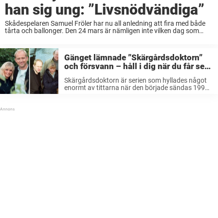
han sig ung: ”Livsnödvändiga”
Skådespelaren Samuel Fröler har nu all anledning att fira med både
tårta och ballonger. Den 24 mars är nämligen inte vilken dag som
helst för stjärnan, utan hans födelsedag. Samuel Fröler är känd för
hela ...
Gänget lämnade ”Skärgårdsdoktorn”
och försvann – håll i dig när du får se
hur de ser ut 23 år senare
Skärgårdsdoktorn är serien som hyllades något
enormt av tittarna när den började sändas 1997.
Efter tre säsonger så lades serien ned till mångas
stora besvikelse. Så gick det sedan för de älskade
och oförglömliga huvudkaraktärerna. ...