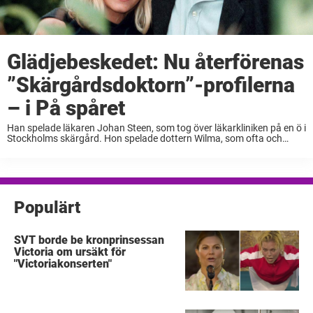
Glädjebeskedet: Nu återförenas
”Skärgårdsdoktorn”-profilerna
– i På spåret
Han spelade läkaren Johan Steen, som tog över läkarkliniken på en ö i
Stockholms skärgård. Hon spelade dottern Wilma, som ofta och
gärna bröt mot sin pappas regler. Tillsammans gjorde
skådespelarduon Samuel Fröler och Ebba ...
Populärt
SVT borde be kronprinsessan
Victoria om ursäkt för
"Victoriakonserten"