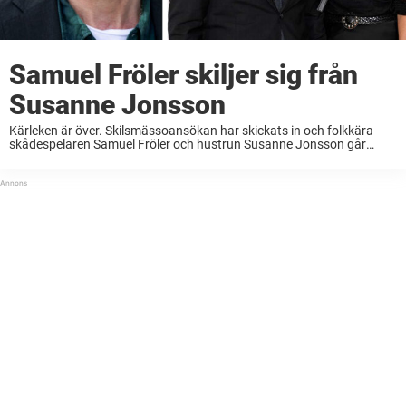
Samuel Fröler skiljer sig från
Susanne Jonsson
Kärleken är över. Skilsmässoansökan har skickats in och folkkära
skådespelaren Samuel Fröler och hustrun Susanne Jonsson går
skilda vägar. I slutet av 90-talet blev Samuel Fröler känd i rollen som
Doktor Johan Steen i hyllade ...