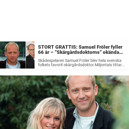
STORT GRATTIS: Samuel Fröler fyller
66 år – ”Skärgårdsdoktorns” okända
liv utanför rampljuset
Skådespelaren Samuel Fröler blev hela svenska
folkets favorit-skärgårdsdoktor.Miljontals tittare
följde SVT-serien i slutet av 1990-talet.På
fredagen fyller stjärnan 66 år, och Nöjeslivet ber
att få gratulera på bemärkelsedagen! År 1989
blev skådespelaren Samuel Fröler känd ...