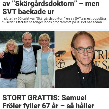
av ”Skärgårdsdoktorn” – men
SVT backade ur
I slutet av 90-talet var ”Skärgårdsdoktorn” en av SVT:s mest populära
tv-serier. Efter tre säsonger lades programmet på is. Det har sedan
funnits planer på både en förlängning av serien och en långfilm. Nu
berättar ...
STORT GRATTIS: Samuel
Fröler fyller 67 år – så håller