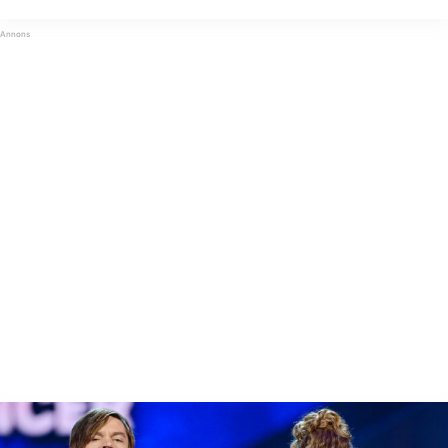
förlora min mamma, större delen av mitt liv”, säger hon i ett klipp på
sin Instagram. De ...