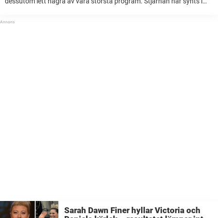
dessutom lett några av våra största program. Stjärnan har synts i
rampljuset i över tre decennier och nu fyller hon 42 år. Så ...
Sarah Dawn Finer hyllar Victoria och