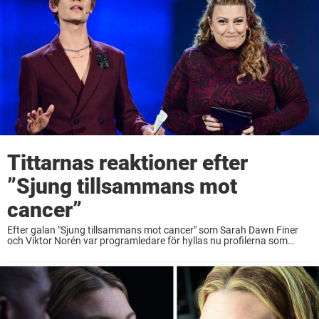
Tittarnas reaktioner efter
”Sjung tillsammans mot
cancer”
Efter galan "Sjung tillsammans mot cancer" som Sarah Dawn Finer
och Viktor Norén var programledare för hyllas nu profilerna som
medverkat.