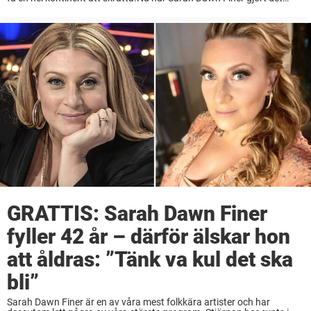
igen.Artisten, som i vinter ger sig ut på en stor ...
GRATTIS: Sarah Dawn Finer
fyller 42 år – därför älskar hon
att åldras: ”Tänk va kul det ska
bli”
Sarah Dawn Finer är en av våra mest folkkära artister och har