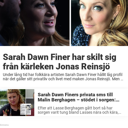
Sarah Dawn Finer har skilt sig
från kärleken Jonas Reinsjö
Under lång tid har folkkära artisten Sarah Dawn Finer hållit låg profil
när det gäller sitt privatliv och livet med maken Jonas Reinsjö. Men nu
väljer stjärnan att själv berätta att paret nu gått igenom ...
Sarah Dawn Finers privata sms till
Malin Berghagen – stödet i sorgen:
”Tänkt mycket…”
Efter att Lasse Berghagen gått bort så har
sorgen varit tung bland Lasses nära och kära,
kollegor, men också bland allmänheten. Men
förstås är det som tyngst för den närmsta
familjen. Sarah Dawn Finer har ...