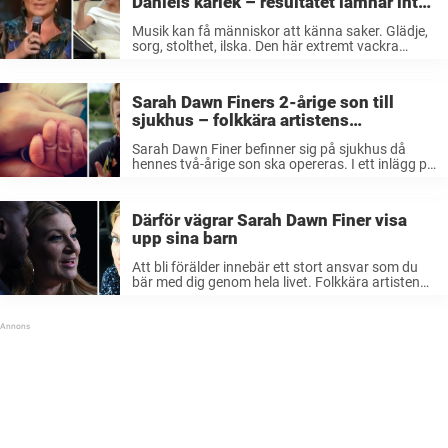
Daniels kärlek – resultatet lämnar inte
ett öga torrt
Musik kan få människor att känna saker. Glädje,
sorg, stolthet, ilska. Den här extremt vackra
kärleksvisa som Sarah Dawn Finer levererar i
klippet är helt osannolikt känslosam. Den
tillägnades Kronprinsessan Victoria och Prins
Sarah Dawn Finers 2-årige son till
Daniel på ...
sjukhus – folkkära artistens
hjärtskärande ord: ”Kan inte tacka er
Sarah Dawn Finer befinner sig på sjukhus då
nog”
hennes två-årige son ska opereras. I ett inlägg på
Instagram skriver stjärnan ner sina tankar och
känslor om den svåra situationen med sonen.
Sarah Dawn Finer, 41, ...
Därför vägrar Sarah Dawn Finer visa
upp sina barn
Att bli förälder innebär ett stort ansvar som du
bär med dig genom hela livet. Folkkära artisten
Sarah Dawn Finer har länge synts till i rampljuset
och lett stora tv-program som Melodifestivalen
och Så ska ...