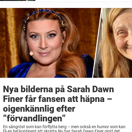
stjärnan med ett nytt besked om pojkens
mående. Att se sitt barn må dåligt, ha ont eller
lida är något som gör ...
Nya bilderna på Sarah Dawn
Finer får fansen att häpna –
oigenkännlig efter
”förvandlingen”
En sångröst som kan förflytta berg – men också en humor som kan
få en hel kontinent att skratta.Nu har Sarah Dawn Finer gjort det