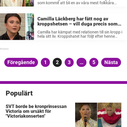
som kommit att bli en av våra mest folkkära
personer, släppte nyligen sitt nya sommarprat i
P1. Där berättar han bland annat om diagnosen
som han fick för cirka två ...
Camilla Läckberg har fått nog av
kroppshetsen – vill duga precis som
hon är: ” Misslyckande att bli tjock”
Camilla har kämpat med relationen till sin kropp i
hela sitt liv. Kroppshatet har följt efter henne
genom en strålande karriär, berömmelse, rikedom
och familjeliv. Nu berättar hon om känslorna och
om hatet hon får ...
Sidnumrering
Föregående
Sida
1
Sida
2
Sida
3
…
Sida
5
Nästa
för
inlägg
Populärt
SVT borde be kronprinsessan
Victoria om ursäkt för
"Victoriakonserten"