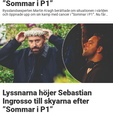
”Sommar i P1”
Rysslandsexperten Martin Kragh berättade om situationen i världen
och öppnade upp om sin kamp med cancer i ”Sommar i P1”. Nu får
han enorma hyllningar från lyssnarna. ”Tusen tack för ett fantastiskt
bra program, ett ...
Lyssnarna höjer Sebastian
Ingrosso till skyarna efter
”Sommar i P1”