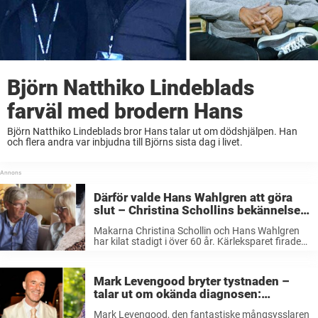
Björn Natthiko Lindeblads
farväl med brodern Hans
Björn Natthiko Lindeblads bror Hans talar ut om dödshjälpen. Han
och flera andra var inbjudna till Björns sista dag i livet.
Därför valde Hans Wahlgren att göra
slut – Christina Schollins bekännelse
efter alla år
Makarna Christina Schollin och Hans Wahlgren
har kilat stadigt i över 60 år. Kärleksparet firade
nyligen diamantbröllop. Men sagan har inte alltid
varit en dans på rosor – nu avslöjar Schollin hur
kärleken gjorde slut ...
Mark Levengood bryter tystnaden –
talar ut om okända diagnosen:
”Förklarade så mycket”
Mark Levengood, den fantastiske mångsysslaren