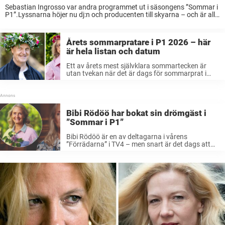
Sebastian Ingrosso var andra programmet ut i säsongens ”Sommar i
P1”.Lyssnarna höjer nu dj:n och producenten till skyarna – och är alla
överens om en sak: Han berörde på djupet.”Otroligt bra och starkt,
blev rörd ...
Årets sommarpratare i P1 2026 – här
är hela listan och datum
Ett av årets mest självklara sommartecken är
utan tvekan när det är dags för sommarprat i
P1.Nu släpps samtliga stjärnor och alla
datum.Här är allt du behöver ha koll på inför
sommarens lyssningar. När sänds ...
Bibi Rödöö har bokat sin drömgäst i
”Sommar i P1”
Bibi Rödöö är en av deltagarna i vårens
”Förrädarna” i TV4 – men snart är det dags att
börja spela in sommarens alla ”Sommar i P1”.Nu
avslöjar radioproducenten att hon precis har
bokat sin drömgäst.– ...