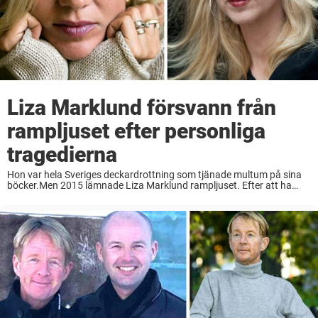
Liza Marklund försvann från
rampljuset efter personliga
tragedierna
Hon var hela Sveriges deckardrottning som tjänade multum på sina
böcker.Men 2015 lämnade Liza Marklund rampljuset. Efter att ha
råkat ut för flera tragedier valde hon att försvinna från
offentligheten.– Jag blev annorlunda. Ingenting gick ...