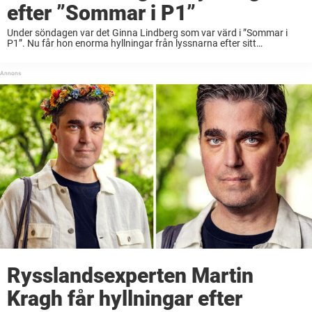
efter ”Sommar i P1”
Under söndagen var det Ginna Lindberg som var värd i ”Sommar i
P1”. Nu får hon enorma hyllningar från lyssnarna efter sitt
sommarprat. ”Bättre än så här kan inte ett sommarprat bli.”, skriver
en person ...
Rysslandsexperten Martin
Kragh får hyllningar efter