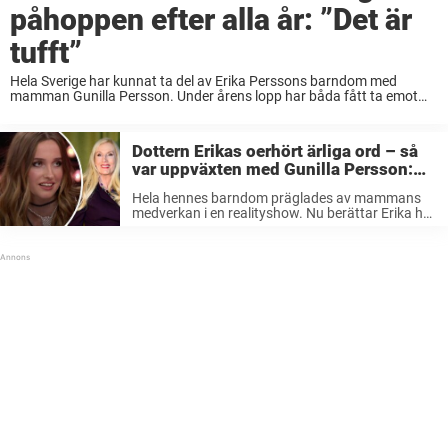
påhoppen efter alla år: ”Det är
tufft”
Hela Sverige har kunnat ta del av Erika Perssons barndom med
mamman Gunilla Persson. Under årens lopp har båda fått ta emot
enorma mängder hat och elaka kommentarer från folk på nätet. Nu
sätter Erika ...
Dottern Erikas oerhört ärliga ord – så
var uppväxten med Gunilla Persson:
”Hon är precis som…”
Hela hennes barndom präglades av mammans
medverkan i en realityshow. Nu berättar Erika hur
det var att växa upp med kändisen Gunilla
Persson som förälder. – Jag älskar min mamma
och hon har gjort ett ...