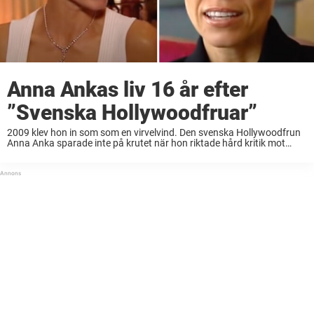
Anna Ankas liv 16 år efter
”Svenska Hollywoodfruar”
2009 klev hon in som som en virvelvind. Den svenska Hollywoodfrun
Anna Anka sparade inte på krutet när hon riktade hård kritik mot
svenska kvinnor för att låta sig ”förfalla” efter äktenskap.Hon blev
älskad och ...