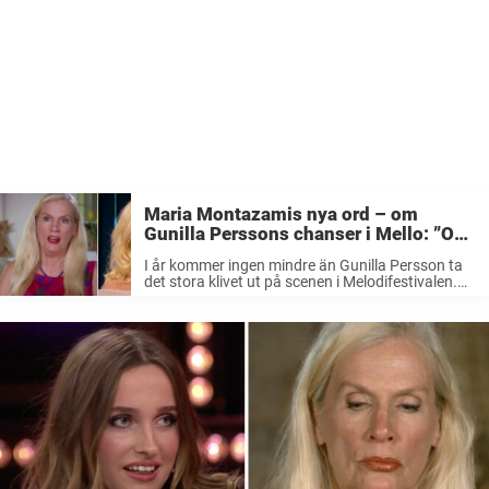
Maria Montazamis nya ord – om
Gunilla Perssons chanser i Mello: ”Om
jag ska vara riktigt ärlig…”
I år kommer ingen mindre än Gunilla Persson ta
det stora klivet ut på scenen i Melodifestivalen.
När Maria Montazami gästar Carina Bergfeldts
talkshow under fredagen delar hon med sig av
sina tankar kring Hollywoodfruns ...