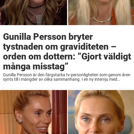
Gunilla Persson bryter
tystnaden om graviditeten –
orden om dottern: ”Gjort väldigt
många misstag”
Gunilla Persson är den färgstarka tv-personligheten som genom åren
synts till i mängder av olika sammanhang. I en ny intervju med
Aftonbladet öppnar Gunilla upp om sitt tidigare äktenskap och sin
graviditet med dottern Erika. ...