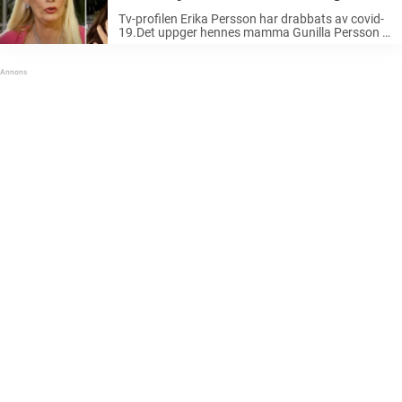
chockad”
Tv-profilen Erika Persson har drabbats av covid-
19.Det uppger hennes mamma Gunilla Persson i
sin blogg.– Jag är naturligtvis orolig, skriver hon.
Gunilla Persson är återigen högaktuell i svensk tv
efter sin medverkan i nya Ica-reklamen. ...