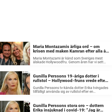
Maria Montazamis ärliga ord – om
krisen med maken Kamran efter alla år:
”Vår tuffaste period”
Maria Montazami är känd som Sveriges mest
älskade Hollywoodfru. Genom åren har vi sett
henne i mängder av tv-program och hon har
bjudit publiken på fantastisk underhållning i
massvis av format. Nu berättar hon för ...
Gunilla Perssons 19-åriga dotter i
rullstol – Hollywood-fruns vrede efter
missen i Sverige: ”Skandal”
Gunilla Perssons tv-kända dotter Erika tvingades
tillfälligt använda sig av rullstol efter en
skada.Men när hon landade på Arlanda fanns
ingen sådan tillgänglig – trots att det enligt
Gunilla förbeställts.Nu kritiserar hon den svenska
Gunilla Perssons stora oro – dottern
flygplatsen.– ...
Erika insjuknad i covid-19: ”Jag är