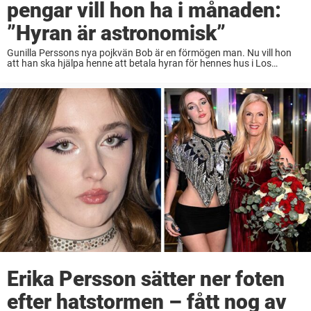
pengar vill hon ha i månaden:
”Hyran är astronomisk”
Gunilla Perssons nya pojkvän Bob är en förmögen man. Nu vill hon
att han ska hjälpa henne att betala hyran för hennes hus i Los
Angeles. – Den här hyran är ju astronomisk och allting. ...
Erika Persson sätter ner foten
efter hatstormen – fått nog av