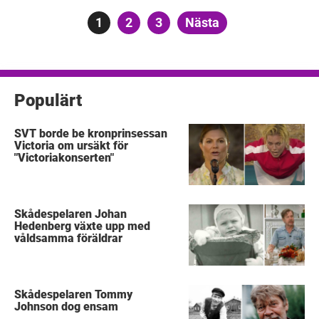
Sidnumrering
Sida
1
Sida
2
Sida
3
Nästa
för
inlägg
Populärt
SVT borde be kronprinsessan
Victoria om ursäkt för
"Victoriakonserten"
Skådespelaren Johan
Hedenberg växte upp med
våldsamma föräldrar
Skådespelaren Tommy
Johnson dog ensam