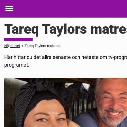
Toggle
menu
Tareq Taylors matr
Nöjeslivet
»
Tareq Taylors matresa
Här hittar du det allra senaste och hetaste om tv-prog
programet.