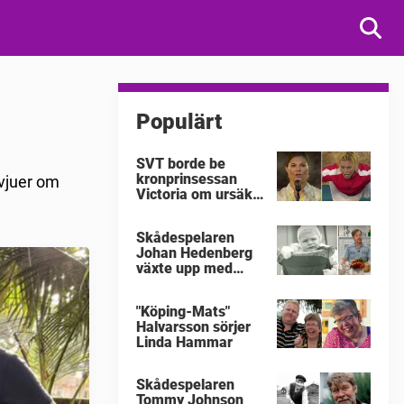
Populärt
SVT borde be
kronprinsessan
rvjuer om
Victoria om ursäkt
för
"Victoriakonserten"
Skådespelaren
Johan Hedenberg
växte upp med
våldsamma
föräldrar
"Köping-Mats"
Halvarsson sörjer
Linda Hammar
Skådespelaren
Tommy Johnson