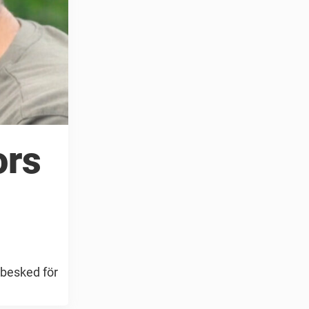
ors
 besked för