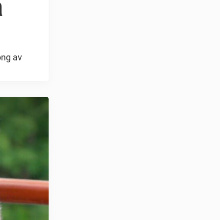
a
ong av