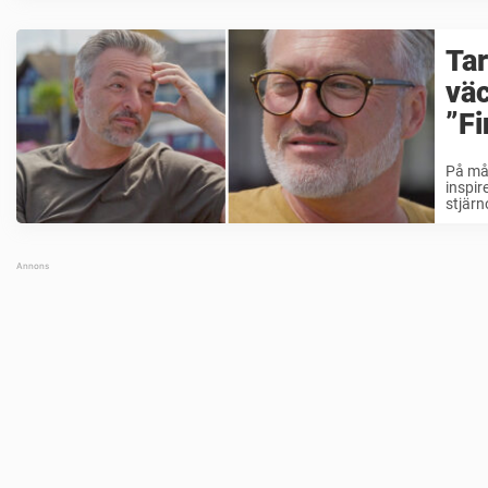
Tar
väc
”Fi
På mån
inspir
stjärn