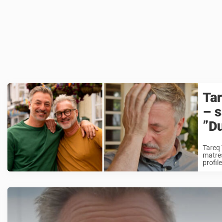
Tar
– s
”Du
Tareq 
matres
profil