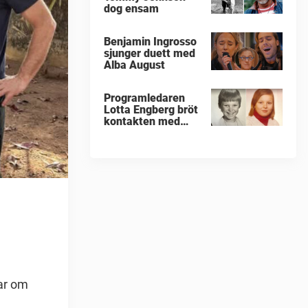
dog ensam
Benjamin Ingrosso
sjunger duett med
Alba August
Programledaren
Lotta Engberg bröt
kontakten med
sina föräldrar
ar om