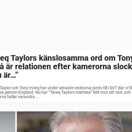
eq Taylors känslosamma ord om Tony
å är relationen efter kamerorna slock
 är…”
Taylor och Tony Irving har under senaste veckorna synts till i SVT där vi få
a genom England. Nu har ”Tareq Taylors matresa” lidit mot sitt slut, och
erna hyllar varandra ...