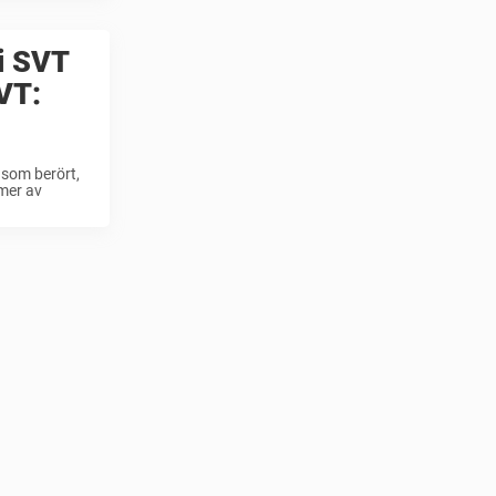
i SVT
SVT:
 som berört,
 mer av