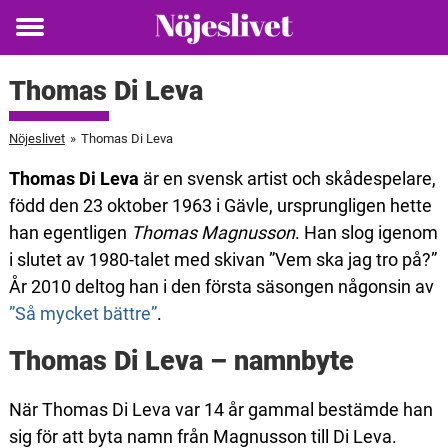
Toggle
menu
Thomas Di Leva
Nöjeslivet
»
Thomas Di Leva
Thomas Di Leva
är en svensk artist och skådespelare,
född den 23 oktober 1963 i Gävle, ursprungligen hette
han egentligen
Thomas Magnusson
. Han slog igenom
i slutet av 1980-talet med skivan ”Vem ska jag tro på?”
År 2010 deltog han i den första säsongen någonsin av
”Så mycket bättre”
.
Thomas Di Leva – namnbyte
När Thomas Di Leva var 14 år gammal bestämde han
sig för att byta namn från Magnusson till Di Leva.