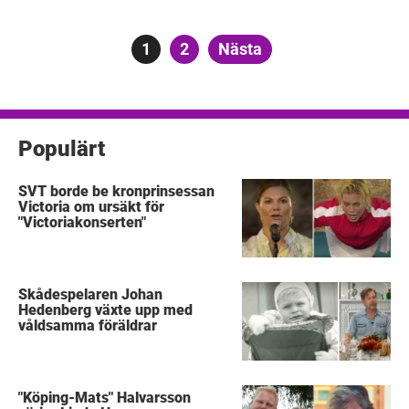
Sidnumrering
Sida
1
Sida
2
Nästa
för
inlägg
Populärt
SVT borde be kronprinsessan
Victoria om ursäkt för
"Victoriakonserten"
Skådespelaren Johan
Hedenberg växte upp med
våldsamma föräldrar
"Köping-Mats" Halvarsson