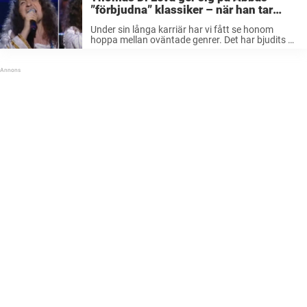
”förbjudna” klassiker – när han tar
sista tonen vill applåderna aldrig ta
Under sin långa karriär har vi fått se honom
slut
hoppa mellan oväntade genrer. Det har bjudits på
pop och oväntat nog en släng av rock när
Thomas Di Leva har tolkat legendariska artisten
David Bowie. ...