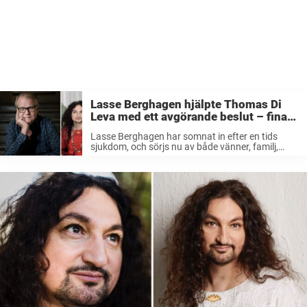
Lasse Berghagen hjälpte Thomas Di
Leva med ett avgörande beslut – fina
orden om stjärnan
Lasse Berghagen har somnat in efter en tids
sjukdom, och sörjs nu av både vänner, familj,
artistkollegor och fans. En av de som delat med
sig av några varma ord om stjärnan är Thomas
Di ...