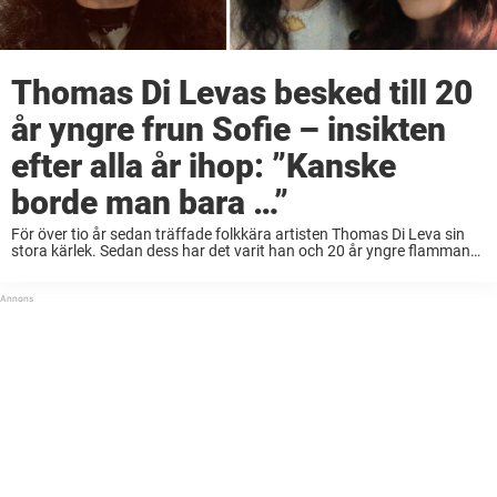
Thomas Di Levas besked till 20
år yngre frun Sofie – insikten
efter alla år ihop: ”Kanske
borde man bara …”
För över tio år sedan träffade folkkära artisten Thomas Di Leva sin
stora kärlek. Sedan dess har det varit han och 20 år yngre flamman
Sofie, som han också har sonen Telo med. I en ...