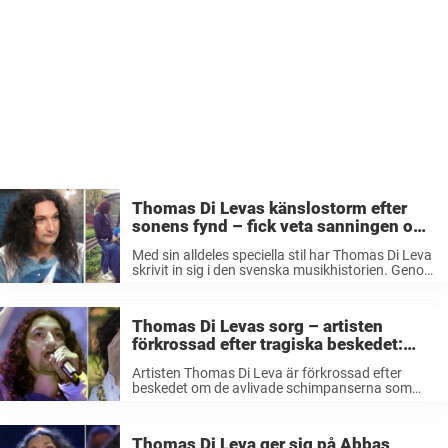
Thomas Di Levas känslostorm efter
sonens fynd – fick veta sanningen om
sin pappa: ”Inte förrän nu…”
Med sin alldeles speciella stil har Thomas Di Leva
skrivit in sig i den svenska musikhistorien. Genom
åren har han gett oss hits som ”Vem ska jag tro
på”, och underhållit oss i decennier. Men ...
Thomas Di Levas sorg – artisten
förkrossad efter tragiska beskedet:
”Fruktansvärt”
Artisten Thomas Di Leva är förkrossad efter
beskedet om de avlivade schimpanserna som
rymde från Furuviksparken.Nu visar han sitt
missnöje efter det sorgliga beskedet. Det var på
eftermiddagen i onsdags som Furuviksparken
Thomas Di Leva ger sig på Abbas
slog larm om ...