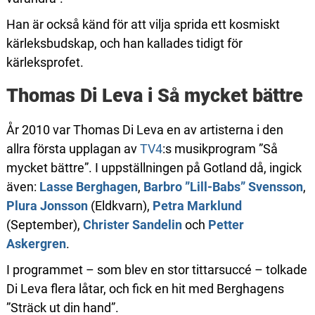
Han är också känd för att vilja sprida ett kosmiskt
kärleksbudskap, och han kallades tidigt för
kärleksprofet.
Thomas Di Leva i Så mycket bättre
År 2010 var Thomas Di Leva en av artisterna i den
allra första upplagan av
TV4
:s musikprogram ”Så
mycket bättre”. I uppställningen på Gotland då, ingick
även:
Lasse Berghagen
,
Barbro ”Lill-Babs” Svensson
,
Plura Jonsson
(Eldkvarn),
Petra Marklund
(September),
Christer Sandelin
och
Petter
Askergren
.
I programmet – som blev en stor tittarsuccé – tolkade
Di Leva flera låtar, och fick en hit med Berghagens
”Sträck ut din hand”.