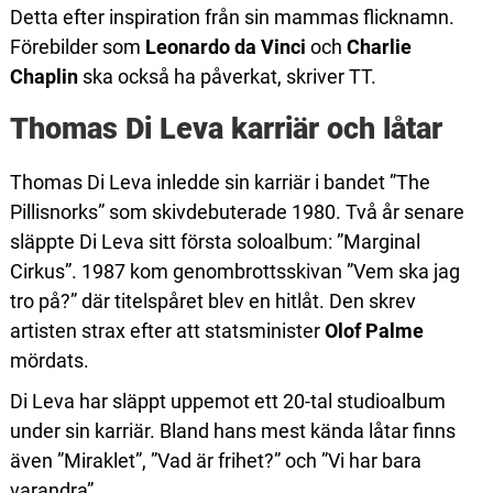
Detta efter inspiration från sin mammas flicknamn.
Förebilder som
Leonardo da Vinci
och
Charlie
Chaplin
ska också ha påverkat, skriver TT.
Thomas Di Leva karriär och låtar
Thomas Di Leva inledde sin karriär i bandet ”The
Pillisnorks” som skivdebuterade 1980. Två år senare
släppte Di Leva sitt första soloalbum: ”Marginal
Cirkus”. 1987 kom genombrottsskivan ”Vem ska jag
tro på?” där titelspåret blev en hitlåt. Den skrev
artisten strax efter att statsminister
Olof Palme
mördats.
Di Leva har släppt uppemot ett 20-tal studioalbum
under sin karriär. Bland hans mest kända låtar finns
även ”Miraklet”, ”Vad är frihet?” och ”Vi har bara
varandra”.