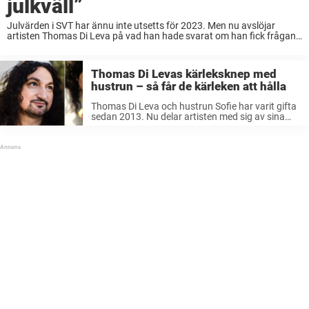
julkväll”
Julvärden i SVT har ännu inte utsetts för 2023. Men nu avslöjar
artisten Thomas Di Leva på vad han hade svarat om han fick frågan
att ställa upp. Lussebullar, julklappar, snö och glögg. Ja, julen ...
Thomas Di Levas kärleksknep med
hustrun – så får de kärleken att hålla
Thomas Di Leva och hustrun Sofie har varit gifta
sedan 2013. Nu delar artisten med sig av sina
bästa kärleksknep. De allra flesta drömmer om
den stora kärleken som dundrar in i ens liv och ...