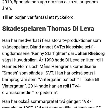
2010, öppnade han upp om sina olika stilar genom
åren.
Till en början var fantasi ett nyckelord.
Skådespelaren Thomas Di Leva
Han har medverkat i flera stora tv-produktioner som
skådespelare. Bland annat SVT:s klassiska sci-fi-
ungdomsserie ”Kenny Starfighter” där
Johan Rheborg
sågs i huvudrollen. År 1990 hade Di Leva en liten roll i
Hannes Holms och Måns Herngrens komediserie
”Smash” som sändes i SVT. Han har också setts i
barnprogram som ”Vintergatan 5a” och ”Tillbaka till
Vintergatan”. 2014 hade han en roll i TV4-
dramakomedin ”Torpederna”.
Han har också sommarpratat två gånger: 1987
respektive 1997. Vid det senare tillfället hackade CD-