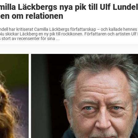
illa Läckbergs nya pik till Ulf Lundel
en om relationen
ndell har kritiserat Camilla Läckbergs författarskap – och kallade hennes
Nu skickar Läckberg en ny pik till rockikonen. Författaren och artisten Ulf
s stort av recensenter för sina ...