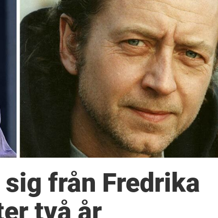
 sig från Fredrika
er två år