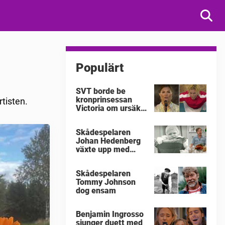
Populärt
SVT borde be
kronprinsessan
rtisten.
Victoria om ursäkt
för
"Victoriakonserten"
Skådespelaren
Johan Hedenberg
växte upp med
våldsamma
föräldrar
Skådespelaren
Tommy Johnson
dog ensam
Benjamin Ingrosso
sjunger duett med