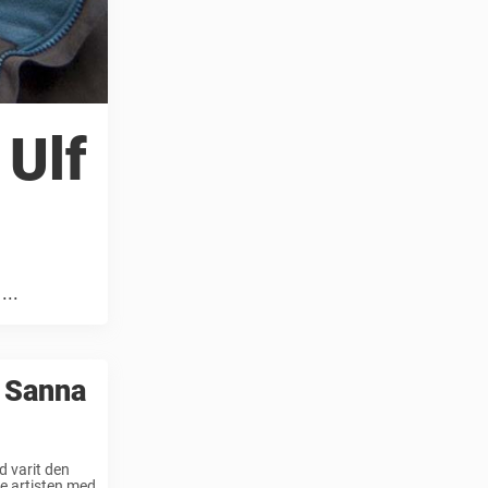
 Ulf
...
h Sanna
id varit den
e artisten med