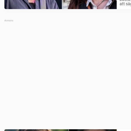
att sä