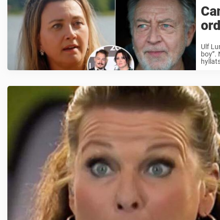
Cam
ord
Ulf Lu
boy”. 
hyllat