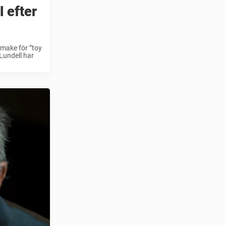
l efter
 make för ”toy
 Lundell har