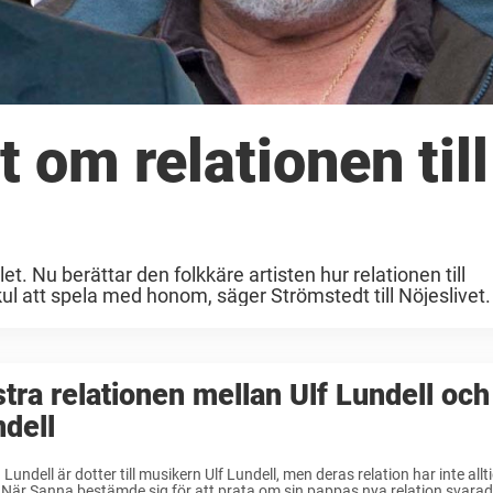
 om relationen till
t. Nu berättar den folkkäre artisten hur relationen till
kul att spela med honom, säger Strömstedt till Nöjeslivet. 
tra relationen mellan Ulf Lundell oc
dell
Lundell är dotter till musikern Ulf Lundell, men deras relation har inte allt
När Sanna bestämde sig för att prata om sin pappas nya relation svarad