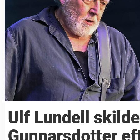
Ulf Lundell skilde
Gunnarsdotter eft