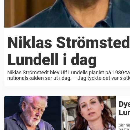
Niklas Strömstedt
Lundell i dag
Niklas Strömstedt blev Ulf Lundells pianist på 1980-tale
nationalskalden ser ut i dag. – Jag tyckte det var skit
Dys
Lun
Sanna 
bästa.