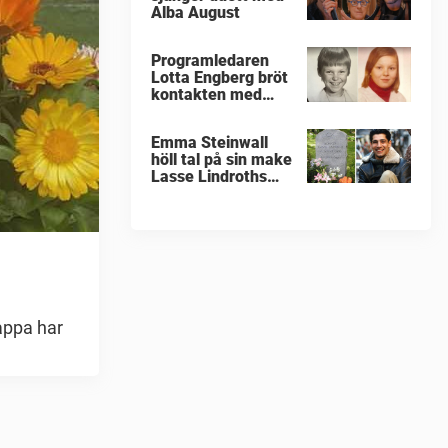
Alba August
Programledaren
Lotta Engberg bröt
kontakten med
sina föräldrar
Emma Steinwall
höll tal på sin make
Lasse Lindroths
begravning
appa har