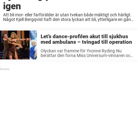
igen
Att bli mor- eller farförälder är utan tvekan både mäktigt och härligt.
Något Kjell Bergqvist haft den stora lyckan att bli, ytterligare en gång,
under maj. Stunden då man för första gången får hålla sitt ...
Let’s dance-profilen akut till sjukhus
med ambulans – tvingad till operation
Olyckan var framme för Yvonne Ryding.Nu
berättar den forna Miss Universum-vinnaren och
Let’s dance-deltagaren om misstaget som ledde
till operation.– Så klantigt, skriver hon på
Instagram. Yvonne Ryding, 59, är den tidigare
undersköterskan och fotbollstalangen ...