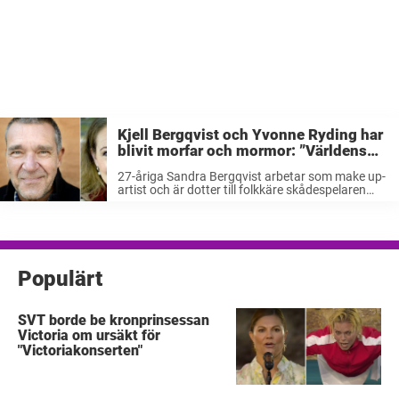
Kjell Bergqvist och Yvonne Ryding har
blivit morfar och mormor: ”Världens
stoltaste”
27-åriga Sandra Bergqvist arbetar som make up-
artist och är dotter till folkkäre skådespelaren
Kjell Bergqvist, 64, och den tidigare Miss
Universum-vinnaren Yvonne Ryding, 55. I somras
blev det känt att Sandra, som är en av ...
Populärt
SVT borde be kronprinsessan
Victoria om ursäkt för
"Victoriakonserten"