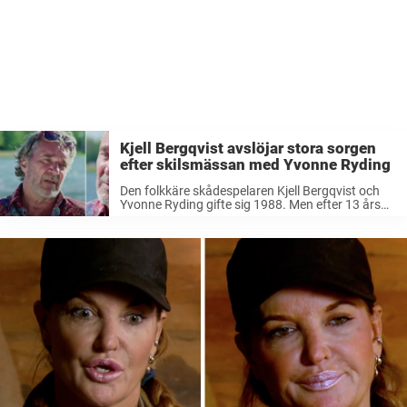
Kjell Bergqvist avslöjar stora sorgen
efter skilsmässan med Yvonne Ryding
Den folkkäre skådespelaren Kjell Bergqvist och
Yvonne Ryding gifte sig 1988. Men efter 13 års
äktenskap valde paret, som har två
gemensamma döttrar, att gå skilda vägar. När
Kjell Bergqvist är gäst i onsdagens ”Renées ...