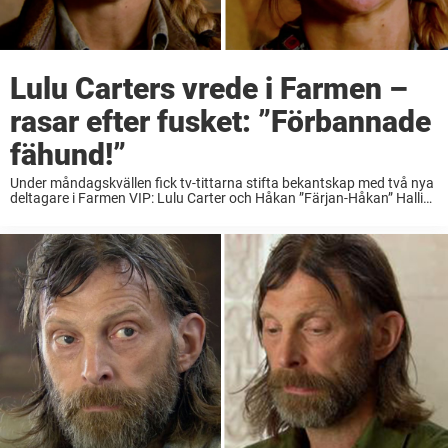
Lulu Carters vrede i Farmen –
rasar efter fusket: ”Förbannade
fähund!”
Under måndagskvällen fick tv-tittarna stifta bekantskap med två nya
deltagare i Farmen VIP: Lulu Carter och Håkan ”Färjan-Håkan” Hallin.
Men det dröjde inte länge innan Lulu Carter kastades in i intrigerna.
Under en slöjdutmaning såg ”Äntligen ...