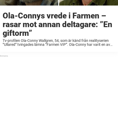
Ola-Connys vrede i Farmen –
rasar mot annan deltagare: ”En
giftorm”
Tv-profilen Ola-Conny Wallgren, 54, som är känd från realityserien
”Ullared” tvingades lämna ”Farmen VIP”. Ola-Conny har varit en av
säsongens stora favoriter och har kämpat hårt på gården, men har
nu alltså åkt ur. I ...