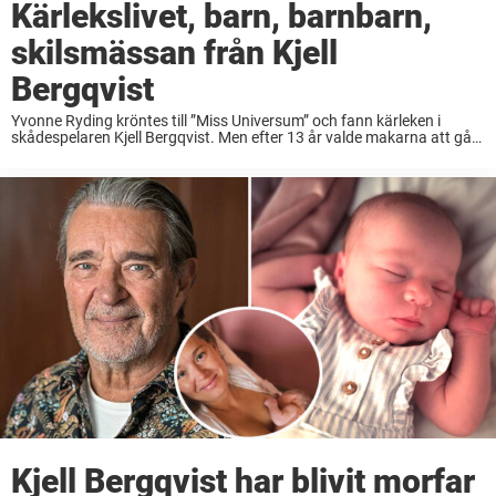
Kärlekslivet, barn, barnbarn,
skilsmässan från Kjell
Bergqvist
Yvonne Ryding kröntes till ”Miss Universum” och fann kärleken i
skådespelaren Kjell Bergqvist. Men efter 13 år valde makarna att gå
skilda vägar. Så lever Yvonne Ryding idag – 24 år efter skilsmässan.
Yvonne Ryding ...
Kjell Bergqvist har blivit morfar