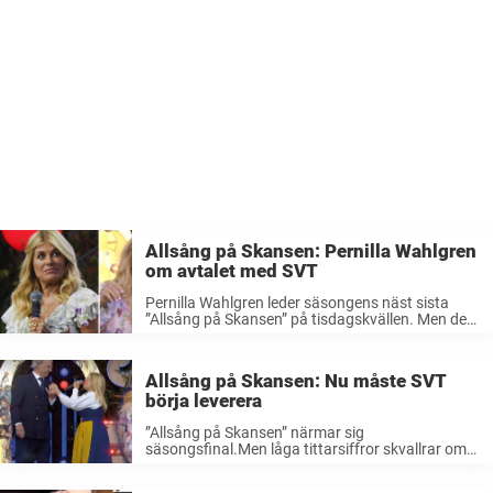
Allsång på Skansen: Pernilla Wahlgren
om avtalet med SVT
Pernilla Wahlgren leder säsongens näst sista
”Allsång på Skansen” på tisdagskvällen. Men det
finns samtidigt en fråga hon vägrar svara på –
om avtalet med SVT. – Det får jag inte säga,
säger hon till ...
Allsång på Skansen: Nu måste SVT
börja leverera
”Allsång på Skansen” närmar sig
säsongsfinal.Men låga tittarsiffror skvallrar om
ett svalt intresse hos publiken. Nu är det dags för
SVT att steppa upp – innan ett av Sveriges mest