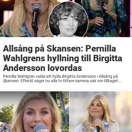
Allsång på Skansen: Pernilla
Wahlgrens hyllning till Birgitta
Andersson lovordas
Pernilla Wahlgren valde att hylla Birgitta Andersson i Allsång på
Skansen. Efteråt säger nu alla tv-tittare samma sak om tilltaget.
Årets näst sista allsångskväll på Skansen. Då passade Pernilla
Wahlgren på att hylla en av ...