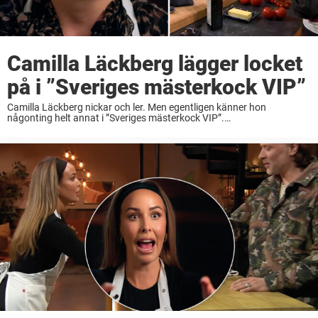
Camilla Läckberg lägger locket
på i ”Sveriges mästerkock VIP”
Camilla Läckberg nickar och ler. Men egentligen känner hon
någonting helt annat i ”Sveriges mästerkock VIP”.
Deckardrottningens avslöjande om sitt eget beteende väcker
engagemang hos tittarna. ”Sveriges mästerkock VIP” –
kändisversionen av amatörkocktävlingen – är ...