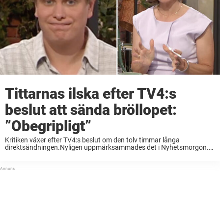
Tittarnas ilska efter TV4:s
beslut att sända bröllopet:
”Obegripligt”
Kritiken växer efter TV4:s beslut om den tolv timmar långa
direktsändningen.Nyligen uppmärksammades det i Nyhetsmorgon.
För tio år sen gifte sig influencer-paret Joakim och Jonna Lundell. Nu
ska de förnya sina löften – och de ...