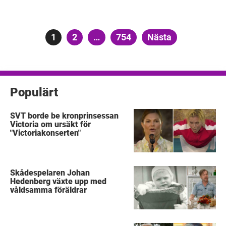
Sidnumrering
Sida
1
Sida
2
…
Sida
754
Nästa
för
inlägg
Populärt
SVT borde be kronprinsessan
Victoria om ursäkt för
"Victoriakonserten"
Skådespelaren Johan
Hedenberg växte upp med
våldsamma föräldrar