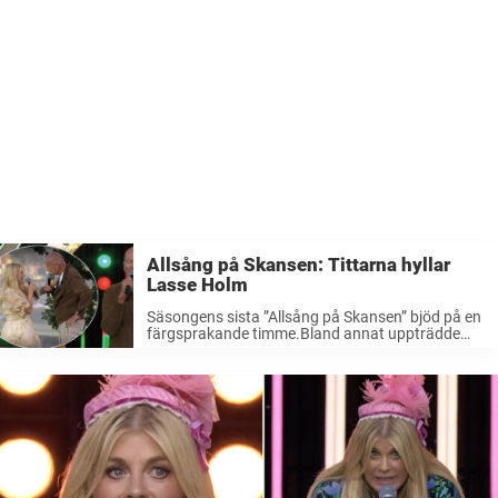
Allsång på Skansen: Tittarna hyllar
Lasse Holm
Säsongens sista ”Allsång på Skansen” bjöd på en
färgsprakande timme.Bland annat uppträdde
Icona pop, Oskar Linnros och Lasse Holm – och
den sistnämnde gjorde succé hos tittarna.“Lasse
Holm sätter fart på oss 60+”, skriver en ...