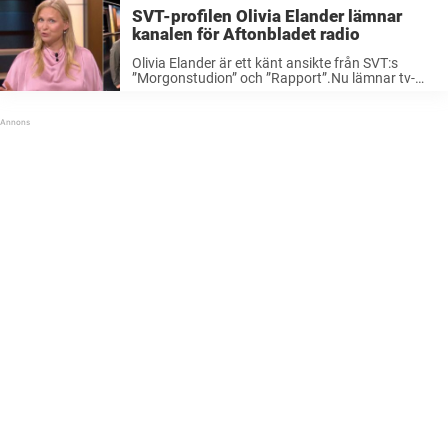
kära program blir ett minne ...
SVT-profilen Olivia Elander lämnar
kanalen för Aftonbladet radio
Olivia Elander är ett känt ansikte från SVT:s
”Morgonstudion” och ”Rapport”.Nu lämnar tv-
profilen kanalen.I stället ska hon börja jobba med
Aftonbladets nya radiosatsning. Sedan
november 2024 har vi sett henne i SVT-rutan i
program som ...