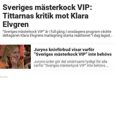
Sveriges mästerkock VIP:
Tittarnas kritik mot Klara
Elvgren
”Sveriges mästerkock VIP” är i full gång.I onsdagens program väckte
deltagaren Klara Elvgrens matlagning starka reaktioner.”I dag lagade
hon vegobullar”, skriver en på Facebook. I onsdagens ”Sveriges
mästerkock VIP” fick deltagaren Klara Peters Bastin lämna ...
Juryns knivförbud visar varför
”Sveriges mästerkock VIP” inte behövs
Juryns order gör det smärtsamt tydligt för alla
varför ”Sveriges mästerkock VIP” inte behövs.
Detta är en kommentar. Åsikterna är skribentens
egna. ”Sveriges mästerkock” är en av TV4:s
verkliga succéproduktioner. I 17 säsonger har vi
...