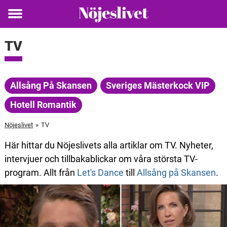
Toggle
menu
TV
Allsång På Skansen
Sveriges Mästerkock VIP
Hotell Romantik
Nöjeslivet
»
TV
Här hittar du Nöjeslivets alla artiklar om TV. Nyheter,
intervjuer och tillbakablickar om våra största TV-
program. Allt från
Let's Dance
till
Allsång på Skansen
.