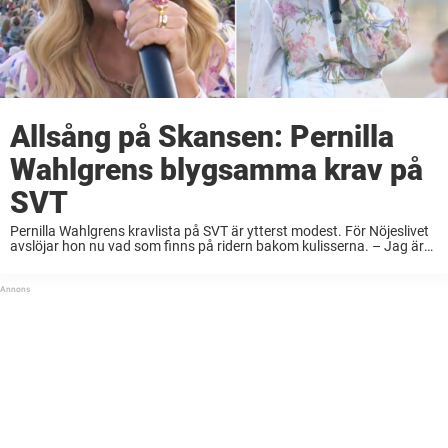
Allsång på Skansen: Pernilla
Wahlgrens blygsamma krav på
SVT
Pernilla Wahlgrens kravlista på SVT är ytterst modest. För Nöjeslivet
avslöjar hon nu vad som finns på ridern bakom kulisserna. – Jag är
billig i drift, säger hon. Pernilla Wahlgren leder säsongens näst sista
avsnitt ...