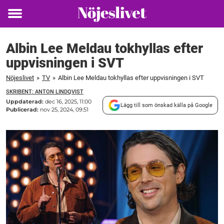
Toggle
menu
Albin Lee Meldau tokhyllas efter
uppvisningen i SVT
Nöjeslivet
»
TV
»
Albin Lee Meldau tokhyllas efter uppvisningen i SVT
SKRIBENT: ANTON LINDQVIST
Uppdaterad:
dec 16, 2025, 11:00
Lägg till som önskad källa på Google
Publicerad:
nov 25, 2024, 09:51