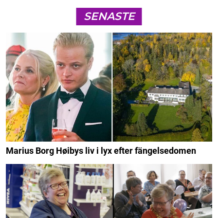
SENASTE
Marius Borg Høibys liv i lyx efter fängelsedomen