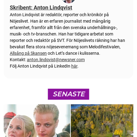
Skribent: Anton Lindqvist
Anton
Lindqvist
är redaktör, reporter och krönikör på
Nöjeslivet. Han är en erfaren journalist med mångårig
erfarenhet, framför allt från den svenska underhållnings-,
musik- och tv-branschen. Han har tidigare arbetat som
reporter och redaktör på SVT. För Nöjeslivets räkning har han
bevakat flera stora nöjesevenemang som Melodifestivalen,
Allsång på Skansen
och Let’s dance i kulisserna.
Kontakt:
anton.lindqvist@newsner.com
Följ Anton Lindqvist på LinkedIn
här
.
SENASTE