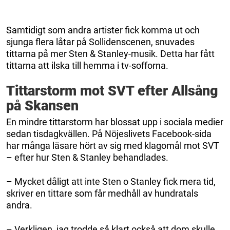
Samtidigt som andra artister fick komma ut och
sjunga flera låtar på Sollidenscenen, snuvades
tittarna på mer Sten & Stanley-musik. Detta har fått
tittarna att ilska till hemma i tv-sofforna.
Tittarstorm mot SVT efter Allsång
på Skansen
En mindre tittarstorm har blossat upp i sociala medier
sedan tisdagkvällen. På Nöjeslivets Facebook-sida
har många läsare hört av sig med klagomål mot SVT
– efter hur Sten & Stanley behandlades.
– Mycket dåligt att inte Sten o Stanley fick mera tid,
skriver en tittare som får medhåll av hundratals
andra.
– Verkligen, jag trodde så klart också att dom skulle