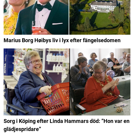
Marius Borg Høibys liv i lyx efter fängelsedomen
Sorg i Köping efter Linda Hammars död: ”Hon var en
glädjespridare”