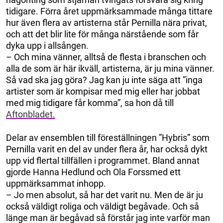
tidigare. Förra året uppmärksammade många tittare
hur även flera av artisterna står Pernilla nära privat,
och att det blir lite för många närstående som får
dyka upp i allsången.
– Och mina vänner, alltså de flesta i branschen och
alla de som är här ikväll, artisterna, är ju mina vänner.
Så vad ska jag göra? Jag kan ju inte säga att ”inga
artister som är kompisar med mig eller har jobbat
med mig tidigare får komma”, sa hon då till
Aftonbladet.
Delar av ensemblen till föreställningen ”Hybris” som
Pernilla varit en del av under flera år, har också dykt
upp vid flertal tillfällen i programmet. Bland annat
gjorde Hanna Hedlund och Ola Forssmed ett
uppmärksammat inhopp.
– Jo men absolut, så har det varit nu. Men de är ju
också väldigt roliga och väldigt begåvade. Och så
länge man är begåvad så förstår jag inte varför man