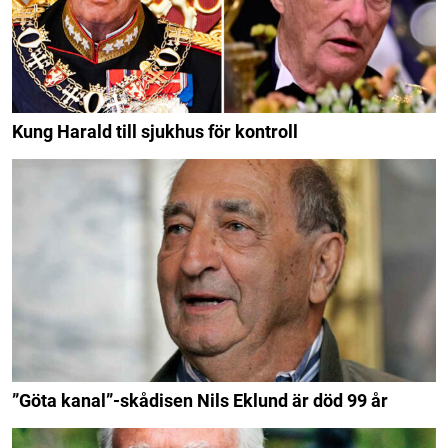
Kung Harald till sjukhus för kontroll
”Göta kanal”-skådisen Nils Eklund är död 99 år