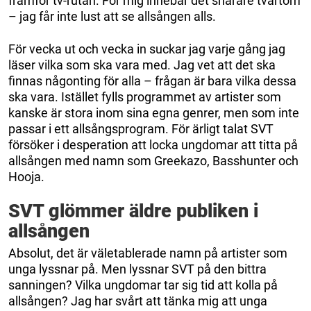
framför tv-rutan. För mig innebär det snarare tvärtom
– jag får inte lust att se allsången alls.
För vecka ut och vecka in suckar jag varje gång jag
läser vilka som ska vara med. Jag vet att det ska
finnas någonting för alla – frågan är bara vilka dessa
ska vara. Istället fylls programmet av artister som
kanske är stora inom sina egna genrer, men som inte
passar i ett allsångsprogram. För ärligt talat SVT
försöker i desperation att locka ungdomar att titta på
allsången med namn som Greekazo, Basshunter och
Hooja.
SVT glömmer äldre publiken i
allsången
Absolut, det är väletablerade namn på artister som
unga lyssnar på. Men lyssnar SVT på den bittra
sanningen? Vilka ungdomar tar sig tid att kolla på
allsången? Jag har svårt att tänka mig att unga