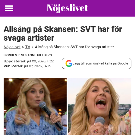
Toggle
menu
Allsång på Skansen: SVT har för
svaga artister
Nöjeslivet
»
TV
»
Allsång på Skansen: SVT har för svaga artister
SKRIBENT: SUSANNE GILLBERG
Uppdaterad:
jul 09, 2026, 11:22
Lägg till som önskad källa på Google
Publicerad:
jul 07, 2026, 14:25