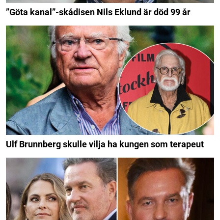
”Göta kanal”-skådisen Nils Eklund är död 99 år
Ulf Brunnberg skulle vilja ha kungen som terapeut