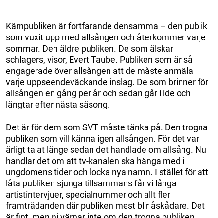
Kärnpubliken är fortfarande densamma – den publik
som vuxit upp med allsången och återkommer varje
sommar. Den äldre publiken. De som älskar
schlagers, visor, Evert Taube. Publiken som är så
engagerade över allsången att de måste anmäla
varje uppseendeväckande inslag. De som brinner för
allsången en gång per år och sedan går i ide och
längtar efter nästa säsong.
Det är för dem som SVT måste tänka på. Den trogna
publiken som vill känna igen allsången. För det var
ärligt talat länge sedan det handlade om allsång. Nu
handlar det om att tv-kanalen ska hänga med i
ungdomens tider och locka nya namn. I stället för att
låta publiken sjunga tillsammans får vi långa
artistintervjuer, specialnummer och allt fler
framträdanden där publiken mest blir åskådare. Det
är fint, men ni värnar inte om den trogna publiken