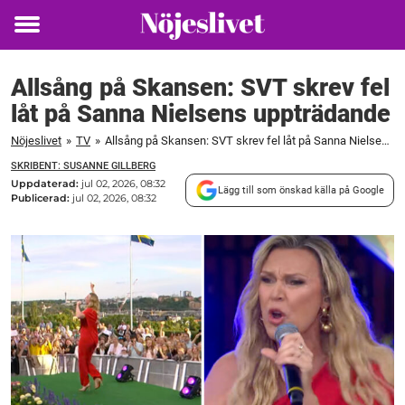
Toggle
menu
Allsång på Skansen: SVT skrev fel
låt på Sanna Nielsens uppträdande
Nöjeslivet
»
TV
»
Allsång på Skansen: SVT skrev fel låt på Sanna Nielsens uppträdande
SKRIBENT: SUSANNE GILLBERG
Uppdaterad:
jul 02, 2026, 08:32
Lägg till som önskad källa på Google
Publicerad:
jul 02, 2026, 08:32