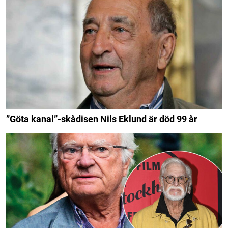
”Göta kanal”-skådisen Nils Eklund är död 99 år