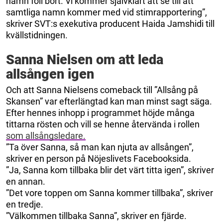
namn föll bort. Vi kommer självklart att se till att
samtliga namn kommer med vid stimrapportering”,
skriver SVT:s exekutiva producent Haida Jamshidi till
kvällstidningen.
Sanna Nielsen om att leda
allsången igen
Och att Sanna Nielsens comeback till ”Allsång på
Skansen” var efterlängtad kan man minst sagt säga.
Efter hennes inhopp i programmet höjde många
tittarna rösten och vill se henne återvända i rollen
som allsångsledare.
”Ta över Sanna, så man kan njuta av allsången”,
skriver en person på Nöjeslivets Facebooksida.
”Ja, Sanna kom tillbaka blir det värt titta igen”, skriver
en annan.
”Det vore toppen om Sanna kommer tillbaka”, skriver
en tredje.
”Välkommen tillbaka Sanna”, skriver en fjärde.