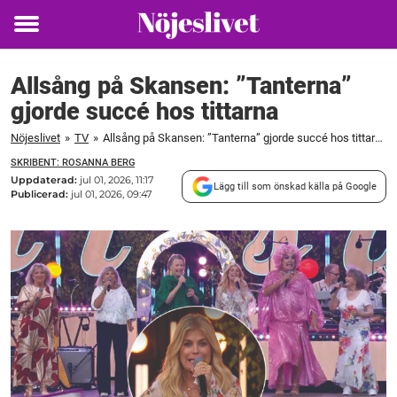
Toggle
menu
Allsång på Skansen: ”Tanterna”
gjorde succé hos tittarna
Nöjeslivet
»
TV
»
Allsång på Skansen: ”Tanterna” gjorde succé hos tittarna
SKRIBENT: ROSANNA BERG
Uppdaterad:
jul 01, 2026, 11:17
Lägg till som önskad källa på Google
Publicerad:
jul 01, 2026, 09:47