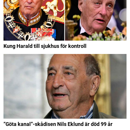
Kung Harald till sjukhus för kontroll
”Göta kanal”-skådisen Nils Eklund är död 99 år