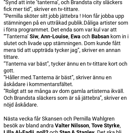
”Synd att inte ’tanterna’, och Brandsta city släckers
fick mer tid”, skriver en tv-tittare.
”Pernilla sköter sitt jobb jättebra ! Hon får jobba upp
stämningen på en uttråkad publik.Dåliga artister som
i förra programmet. Det enda som var kul var att
”’Tanterna’
Siw
,
Ann-Louise
,
Ewa
och
Babsan
kom in i
slutet och livade upp stämningen. Dom kunde fått
mera tid att uppträda tycker jag”, skriver en annan
tittare.
”Tanterna var bäst”, tycker ännu en tv-tittare kort och
gott.
”Håller med.Tanterna är bäst”, skriver ännu en
åskådare i kommentarsfältet.
”Roligt att se många av dom gamla artisterna ikväll.
Och Brandsta släckers som är så jättebra”, skriver en
nöjd åskådare.
Nästa vecka får Skansen och Pernilla Wahlgren
besök av bland andra
Valter Nilsson
,
Tove Styrke
,
Lilla Al-Fadji
,
noll2
och
Sten & Stanley
. Det ska bli