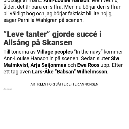
plötsligt är man…
Ann-Louise Hanson
. Men vet nu,
ålder, det är bara en siffra. Men nu börjar den siffran
bli väldigt hög och jag börjar faktiskt bli lite nojig,
säger Pernilla Wahlgren på scenen.
”Leve tanter” gjorde succé i
Allsång på Skansen
Till tonerna av
Village peoples
”In the navy” kommer
Ann-Louise Hanson in på scenen. Sedan sluter
Siw
Malmkvist
,
Arja Saijonmaa
och
Ewa Roos
upp. Efter
ett tag även
Lars-Åke ”Babsan” Wilhelmsson
.