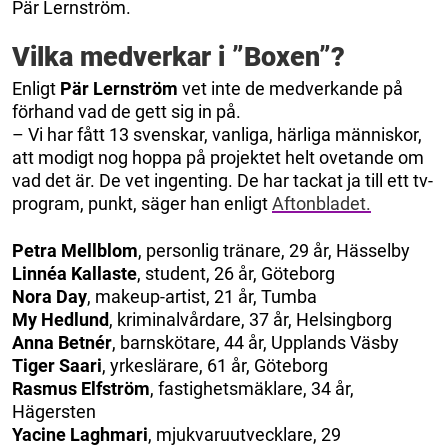
Pär Lernström.
Vilka medverkar i ”Boxen”?
Enligt
Pär Lernström
vet inte de medverkande på
förhand vad de gett sig in på.
– Vi har fått 13 svenskar, vanliga, härliga människor,
att modigt nog hoppa på projektet helt ovetande om
vad det är. De vet ingenting. De har tackat ja till ett tv-
program, punkt, säger han enligt
Aftonbladet.
Petra Mellblom
, personlig tränare, 29 år, Hässelby
Linnéa Kallaste
, student, 26 år, Göteborg
Nora Day
, makeup-artist, 21 år, Tumba
My Hedlund
, kriminalvårdare, 37 år, Helsingborg
Anna Betnér
, barnskötare, 44 år, Upplands Väsby
Tiger Saari
, yrkeslärare, 61 år, Göteborg
Rasmus Elfström
, fastighetsmäklare, 34 år,
Hägersten
Yacine Laghmari
, mjukvaruutvecklare, 29