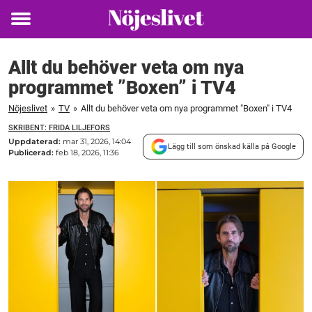
Toggle
menu
Allt du behöver veta om nya
programmet ”Boxen” i TV4
Nöjeslivet
»
TV
»
Allt du behöver veta om nya programmet "Boxen" i TV4
SKRIBENT: FRIDA LILJEFORS
Uppdaterad:
mar 31, 2026, 14:04
Lägg till som önskad källa på Google
Publicerad:
feb 18, 2026, 11:36