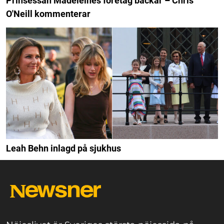
Prinsessan Madeleines företag backar – Chris
O'Neill kommenterar
Leah Behn inlagd på sjukhus