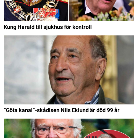
Kung Harald till sjukhus för kontroll
”Göta kanal”-skådisen Nils Eklund är död 99 år