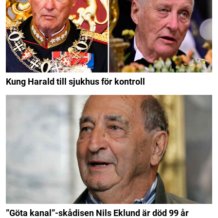
Kung Harald till sjukhus för kontroll
”Göta kanal”-skådisen Nils Eklund är död 99 år