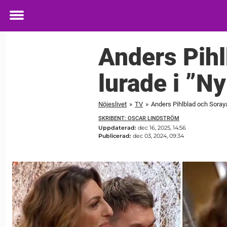
Toggle
menu
Anders Pihl
lurade i ”
Nöjeslivet
»
TV
»
Anders Pihlblad och Soray
SKRIBENT: OSCAR LINDSTRÖM
Uppdaterad:
dec 16, 2025, 14:56
Publicerad:
dec 03, 2024, 09:34