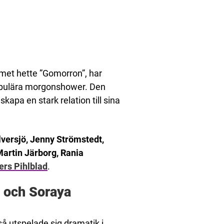
met hette ”Gomorron”, har
populära morgonshower. Den
apa en stark relation till sina
versjö, Jenny Strömstedt,
Martin Järborg, Rania
ers Pihlblad
.
d och Soraya
 utspelade sig dramatik i