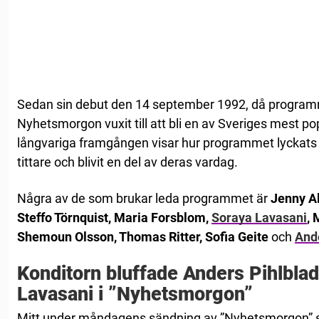
Sedan sin debut den 14 september 1992, då program
Nyhetsmorgon vuxit till att bli en av Sveriges mest 
långvariga framgången visar hur programmet lyckats sk
tittare och blivit en del av deras vardag.
Några av de som brukar leda programmet är
Jenny Al
Steffo Törnquist, Maria Forsblom,
Soraya Lavasani
, 
Shemoun Olsson, Thomas Ritter, Sofia Geite
och
And
Konditorn bluffade Anders Pihlbla
Lavasani i ”Nyhetsmorgon”
Mitt under måndagens sändning av ”Nyhetsmorgon” så