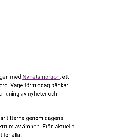
dagen med
Nyhetsmorgon
, ett
bord. Varje förmiddag bänkar
 blandning av nyheter och
dar tittarna genom dagens
ektrum av ämnen. Från aktuella
 för alla.