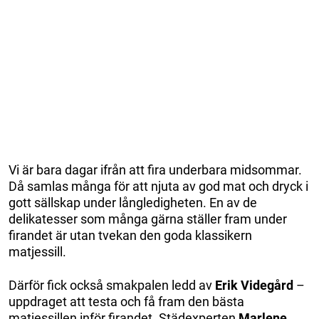
Vi är bara dagar ifrån att fira underbara midsommar.
Då samlas många för att njuta av god mat och dryck i
gott sällskap under långledigheten. En av de
delikatesser som många gärna ställer fram under
firandet är utan tvekan den goda klassikern
matjessill.
Därför fick också smakpalen ledd av
Erik Videgård
–
uppdraget att testa och få fram den bästa
matjessillen inför firandet. Städexperten
Marlene