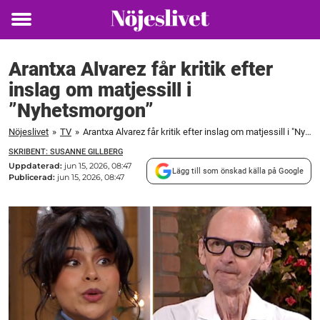
Toggle
menu
Arantxa Alvarez får kritik efter
inslag om matjessill i
”Nyhetsmorgon”
Nöjeslivet
»
TV
»
Arantxa Alvarez får kritik efter inslag om matjessill i "Nyhetsmorgon"
SKRIBENT: SUSANNE GILLBERG
Uppdaterad:
jun 15, 2026, 08:47
Lägg till som önskad källa på Google
Publicerad:
jun 15, 2026, 08:47