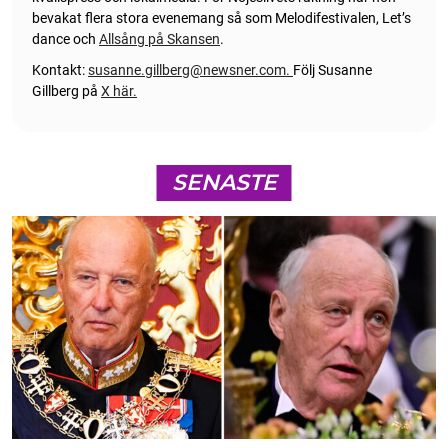
bevakat flera stora evenemang så som Melodifestivalen, Let’s
dance och
Allsång på Skansen
.
Kontakt:
susanne.gillberg@newsner.com
.
Följ Susanne
Gillberg på
X här.
SENASTE