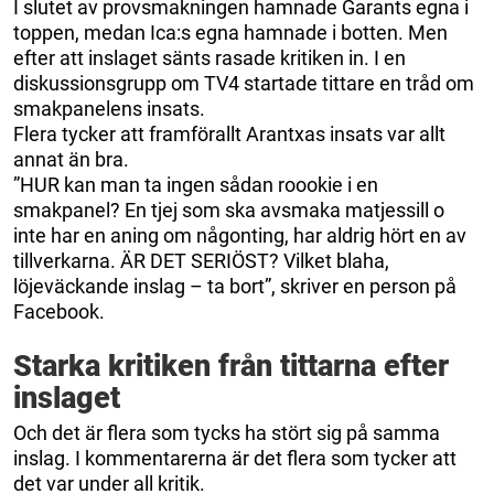
I slutet av provsmakningen hamnade Garants egna i
toppen, medan Ica:s egna hamnade i botten. Men
efter att inslaget sänts rasade kritiken in. I en
diskussionsgrupp om TV4 startade tittare en tråd om
smakpanelens insats.
Flera tycker att framförallt Arantxas insats var allt
annat än bra.
”HUR kan man ta ingen sådan roookie i en
smakpanel? En tjej som ska avsmaka matjessill o
inte har en aning om någonting, har aldrig hört en av
tillverkarna. ÄR DET SERIÖST? Vilket blaha,
löjeväckande inslag – ta bort”, skriver en person på
Facebook.
Starka kritiken från tittarna efter
inslaget
Och det är flera som tycks ha stört sig på samma
inslag. I kommentarerna är det flera som tycker att
det var under all kritik.