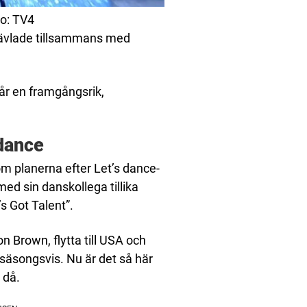
to: TV4
 tävlade tillsammans med
år en framgångsrik,
 dance
 om planerna efter Let’s dance-
ed sin danskollega tillika
’s Got Talent”.
n Brown, flytta till USA och
r säsongsvis. Nu är det så här
 då.