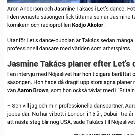
Aron Anderson och Jasmine Takacs i Let’s dance. Fo
I den senaste säsongen fick tittarna se när Jasmine
komikern och radioprofilen
Kodjo Akolor
.
Utanför Let’s dance-bubblan är Takács sedan många 
professionell dansare med världen som arbetsplats.
Jasmine Takács planer efter Let’s
I en intervju med Nöjeslivet har hon tidigare berättat
säsongen. Hon hade då dragit upp storslagna planer m
vän
Aaron Brown
, som hon också tävlat med i ”Britain
– Sen vill jag och min professionella danspartner, Aaro
jobba där. Nu har vi bott i London i 15 år, Dubai i tre å
att nästa steg blir nog USA, sade Takács till Nöjeslivet