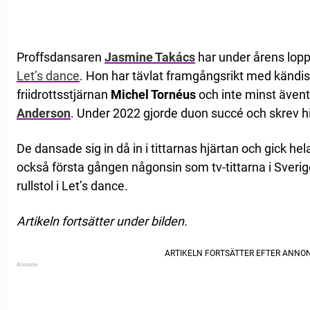
Proffsdansaren
Jasmine Takács
har under årens lopp k
Let’s dance
. Hon har tävlat framgångsrikt med kändi
friidrottsstjärnan
Michel Tornéus
och inte minst även
Anderson
. Under 2022 gjorde duon succé och skrev hi
De dansade sig in då in i tittarnas hjärtan och gick hela
också första gången någonsin som tv-tittarna i Sverig
rullstol i Let’s dance.
Artikeln fortsätter under bilden.