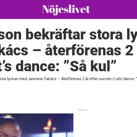
on bekräftar stora 
ács – återförenas 2 
t’s dance: ”Så kul”
ora lyckan med Jasmine Takács – återförenas 2 år efter succén i Let's dance: 