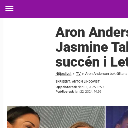
Toggle
menu
Aron Anders
Jasmine Tak
succén i Le
Nöjeslivet
»
TV
»
Aron Anderson bekräftar st
SKRIBENT: ANTON LINDQVIST
Uppdaterad:
dec 12, 2025, 11:59
Publicerad:
jan 22, 2024, 14:56