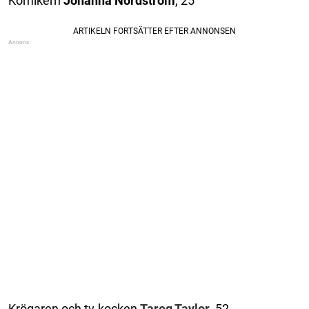
Komikern
Johanna Nordström
, 25
Krögaren och tv-kocken
Tareq Taylor
, 52