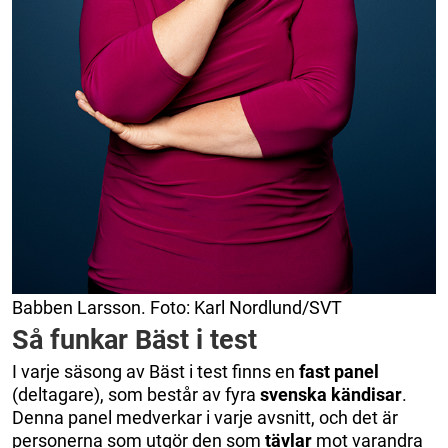
Babben Larsson. Foto: Karl Nordlund/SVT
Så funkar Bäst i test
I varje säsong av Bäst i test finns en
fast panel
(deltagare), som består av fyra
svenska kändisar
.
Denna panel medverkar i varje avsnitt, och det är
personerna som utgör den som
tävlar
mot varandra