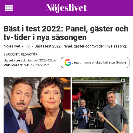
Toggle
menu
Bäst i test 2022: Panel, gäster och
tv-tider i nya säsongen
Nöjeslivet
»
TV
»
Bäst i test 2022: Panel, gäster och tv-tider i nya säsongen
SKRIBENT: REDAKTÖR
Uppdaterad:
dec 08, 2025, 09:52
Lägg till som önskad källa på Google
Publicerad:
feb 23, 2022, 15:31