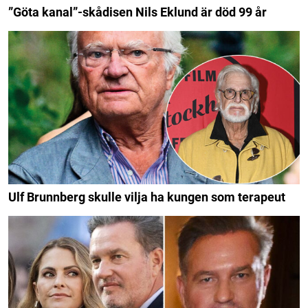
”Göta kanal”-skådisen Nils Eklund är död 99 år
Ulf Brunnberg skulle vilja ha kungen som terapeut