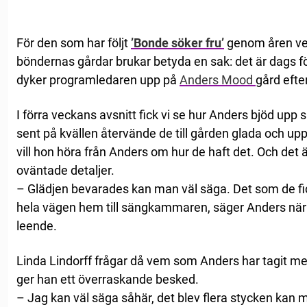
För den som har följt
’Bonde söker fru’
genom åren vet
böndernas gårdar brukar betyda en sak: det är dags fö
dyker programledaren upp på
Anders Mood
gård efter
I förra veckans avsnitt fick vi se hur Anders bjöd upp s
sent på kvällen återvände de till gården glada och up
vill hon höra från Anders om hur de haft det. Och det
oväntade detaljer.
– Glädjen bevarades kan man väl säga. Det som de fick
hela vägen hem till sängkammaren, säger Anders när 
leende.
Linda Lindorff frågar då vem som Anders har tagit m
ger han ett överraskande besked.
– Jag kan väl säga såhär, det blev flera stycken kan ma