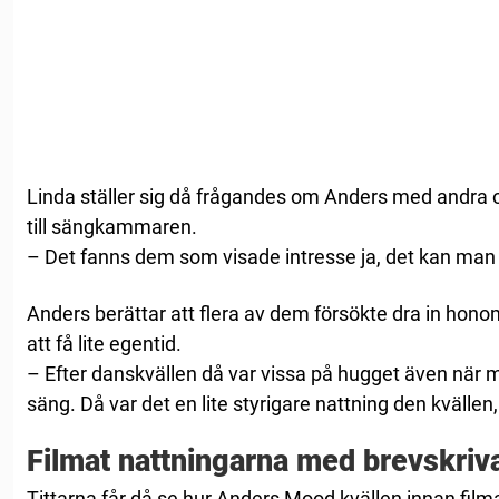
Linda ställer sig då frågandes om Anders med andra o
till sängkammaren.
– Det fanns dem som visade intresse ja, det kan man
Anders berättar att flera av dem försökte dra in hono
att få lite egentid.
– Efter danskvällen då var vissa på hugget även när 
säng. Då var det en lite styrigare nattning den kvällen
Filmat nattningarna med brevskriv
Tittarna får då se hur Anders Mood kvällen innan film