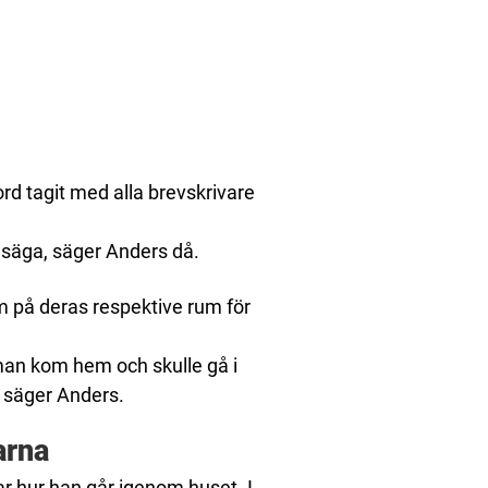
rd tagit med alla brevskrivare
 säga, säger Anders då.
m på deras respektive rum för
man kom hem och skulle gå i
, säger Anders.
arna
ar hur han går igenom huset. I