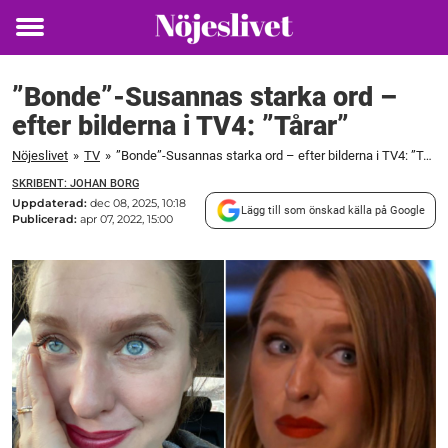
Toggle
menu
”Bonde”-Susannas starka ord –
efter bilderna i TV4: ”Tårar”
Nöjeslivet
»
TV
»
”Bonde”-Susannas starka ord – efter bilderna i TV4: ”Tårar”
SKRIBENT: JOHAN BORG
Uppdaterad:
dec 08, 2025, 10:18
Lägg till som önskad källa på Google
Publicerad:
apr 07, 2022, 15:00