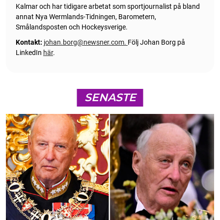
Kalmar och har tidigare arbetat som sportjournalist på bland
annat Nya Wermlands-Tidningen, Barometern,
Smålandsposten och Hockeysverige.
Kontakt:
johan.borg@newsner.com
.
Följ Johan Borg på
LinkedIn
här
.
SENASTE