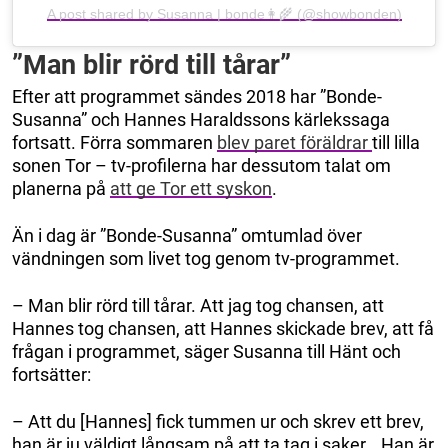
A post shared by Susanna | bonde👩‍🌾 (@showbonden)
”Man blir rörd till tårar”
Efter att programmet sändes 2018 har ”Bonde-
Susanna” och Hannes Haraldssons kärlekssaga
fortsatt. Förra sommaren
blev paret föräldrar
till lilla
sonen Tor – tv-profilerna har dessutom talat om
planerna på
att ge Tor ett syskon
.
Än i dag är ”Bonde-Susanna” omtumlad över
vändningen som livet tog genom tv-programmet.
– Man blir rörd till tårar. Att jag tog chansen, att
Hannes tog chansen, att Hannes skickade brev, att få
frågan i programmet, säger Susanna till Hänt och
fortsätter:
– Att du [Hannes] fick tummen ur och skrev ett brev,
han är ju väldigt långsam på att ta tag i saker… Han är