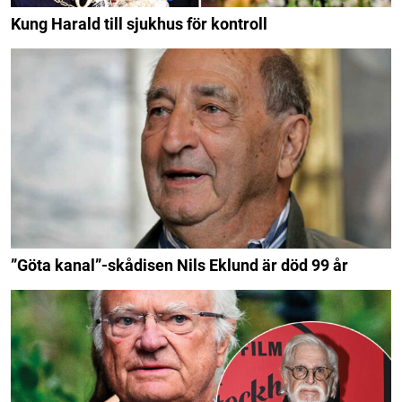
Kung Harald till sjukhus för kontroll
”Göta kanal”-skådisen Nils Eklund är död 99 år