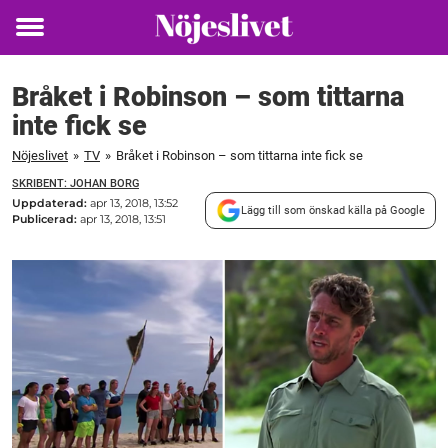
Toggle
menu
Bråket i Robinson – som tittarna
inte fick se
Nöjeslivet
»
TV
»
Bråket i Robinson – som tittarna inte fick se
SKRIBENT: JOHAN BORG
Uppdaterad:
apr 13, 2018, 13:52
Lägg till som önskad källa på Google
Publicerad:
apr 13, 2018, 13:51