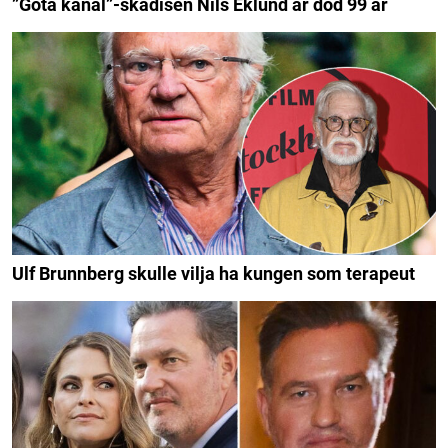
”Göta kanal”-skådisen Nils Eklund är död 99 år
Ulf Brunnberg skulle vilja ha kungen som terapeut