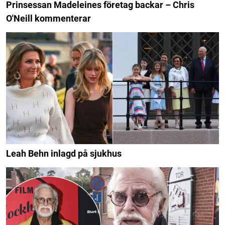
Prinsessan Madeleines företag backar – Chris
O'Neill kommenterar
Leah Behn inlagd på sjukhus