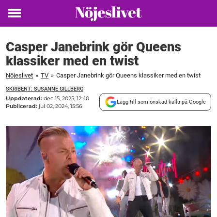
Toggle
menu
Casper Janebrink gör Queens
klassiker med en twist
Nöjeslivet
»
TV
»
Casper Janebrink gör Queens klassiker med en twist
SKRIBENT: SUSANNE GILLBERG
Uppdaterad:
dec 15, 2025, 12:40
Lägg till som önskad källa på Google
Publicerad:
jul 02, 2024, 15:56