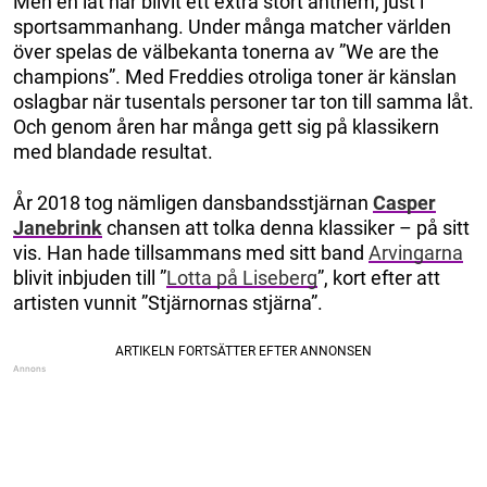
Men en låt har blivit ett extra stort anthem, just i
sportsammanhang. Under många matcher världen
över spelas de välbekanta tonerna av ”We are the
champions”. Med Freddies otroliga toner är känslan
oslagbar när tusentals personer tar ton till samma låt.
Och genom åren har många gett sig på klassikern
med blandade resultat.
År 2018 tog nämligen dansbandsstjärnan
Casper
Janebrink
chansen att tolka denna klassiker – på sitt
vis. Han hade tillsammans med sitt band
Arvingarna
blivit inbjuden till ”
Lotta på Liseberg
”, kort efter att
artisten vunnit ”Stjärnornas stjärna”.