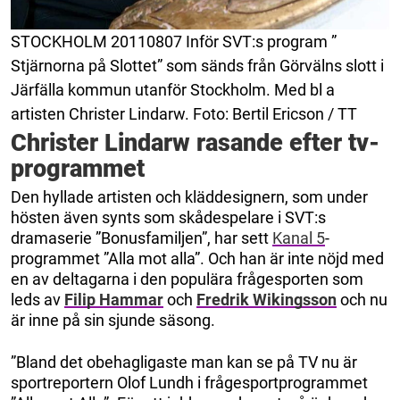
STOCKHOLM 20110807 Inför SVT:s program ”
Stjärnorna på Slottet” som sänds från Görvälns slott i
Järfälla kommun utanför Stockholm. Med bl a
artisten Christer Lindarw. Foto: Bertil Ericson / TT
Christer Lindarw rasande efter tv-
programmet
Den hyllade artisten och kläddesignern, som under
hösten även synts som skådespelare i SVT:s
dramaserie ”Bonusfamiljen”, har sett
Kanal 5
-
programmet ”Alla mot alla”. Och han är inte nöjd med
en av deltagarna i den populära frågesporten som
leds av
Filip Hammar
och
Fredrik Wikingsson
och nu
är inne på sin sjunde säsong.
”Bland det obehagligaste man kan se på TV nu är
sportreportern Olof Lundh i frågesportprogrammet