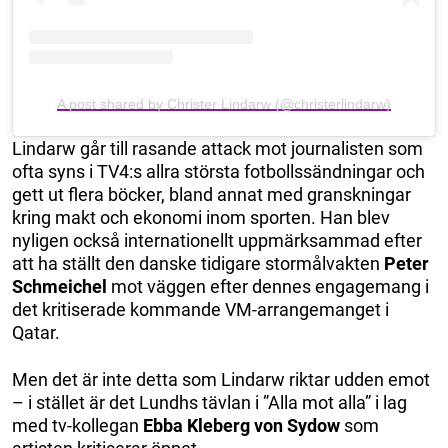
A post shared by Christer Lindarw (@christerlindarw)
Lindarw går till rasande attack mot journalisten som
ofta syns i TV4:s allra största fotbollssändningar och
gett ut flera böcker, bland annat med granskningar
kring makt och ekonomi inom sporten. Han blev
nyligen också internationellt uppmärksammad efter
att ha ställt den danske tidigare stormålvakten
Peter
Schmeichel
mot väggen efter dennes engagemang i
det kritiserade kommande VM-arrangemanget i
Qatar.
Men det är inte detta som Lindarw riktar udden emot
– i stället är det Lundhs tävlan i ”Alla mot alla” i lag
med tv-kollegan
Ebba Kleberg von Sydow
som