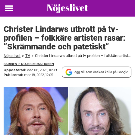
Toggle
menu
Christer Lindarws utbrott på tv-
profilen – folkkäre artisten rasar:
”Skrämmande och patetiskt”
Nöjeslivet
»
TV
»
Christer Lindarws utbrott på tv-profilen – folkkäre artisten rasar: ”Skrämmande och patetiskt”
SKRIBENT: NÖJESREDAKTIONEN
Uppdaterad:
dec 08, 2025, 10:09
Lägg till som önskad källa på Google
Publicerad:
mar 18, 2022, 12:05