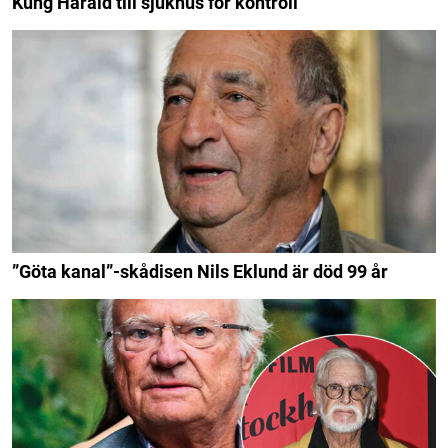
Kung Harald till sjukhus för kontroll
”Göta kanal”-skådisen Nils Eklund är död 99 år