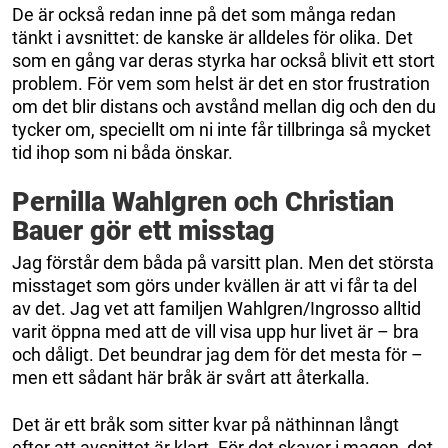
De är också redan inne på det som många redan
tänkt i avsnittet: de kanske är alldeles för olika. Det
som en gång var deras styrka har också blivit ett stort
problem. För vem som helst är det en stor frustration
om det blir distans och avstånd mellan dig och den du
tycker om, speciellt om ni inte får tillbringa så mycket
tid ihop som ni båda önskar.
Pernilla Wahlgren och Christian
Bauer gör ett misstag
Jag förstår dem båda på varsitt plan. Men det största
misstaget som görs under kvällen är att vi får ta del
av det. Jag vet att familjen Wahlgren/Ingrosso alltid
varit öppna med att de vill visa upp hur livet är – bra
och dåligt. Det beundrar jag dem för det mesta för –
men ett sådant här bråk är svårt att återkalla.
Det är ett bråk som sitter kvar på näthinnan långt
efter att avsnittet är klart. För det skaver i magen, det