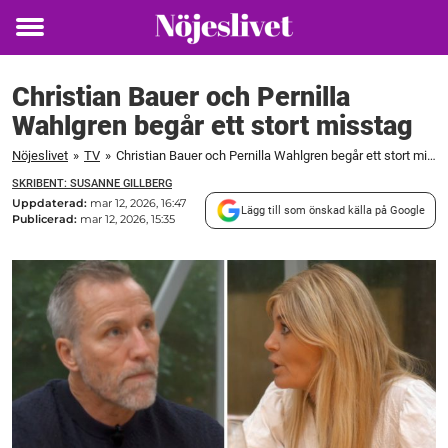
Toggle
menu
Christian Bauer och Pernilla
Wahlgren begår ett stort misstag
Nöjeslivet
»
TV
»
Christian Bauer och Pernilla Wahlgren begår ett stort misstag
SKRIBENT: SUSANNE GILLBERG
Uppdaterad:
mar 12, 2026, 16:47
Lägg till som önskad källa på Google
Publicerad:
mar 12, 2026, 15:35