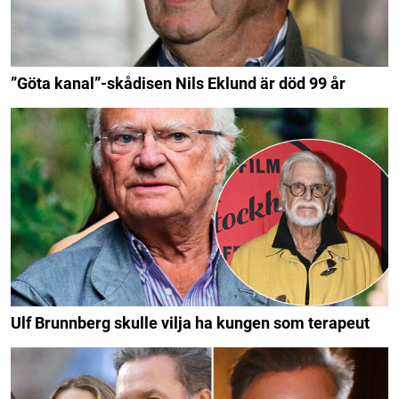
”Göta kanal”-skådisen Nils Eklund är död 99 år
Ulf Brunnberg skulle vilja ha kungen som terapeut