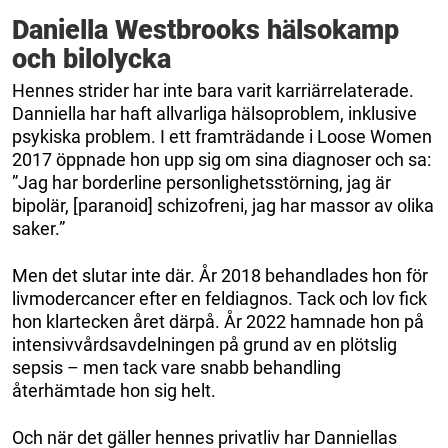
Daniella Westbrooks hälsokamp
och bilolycka
Hennes strider har inte bara varit karriärrelaterade.
Danniella har haft allvarliga hälsoproblem, inklusive
psykiska problem. I ett framträdande i Loose Women
2017 öppnade hon upp sig om sina diagnoser och sa:
”Jag har borderline personlighetsstörning, jag är
bipolär, [paranoid] schizofreni, jag har massor av olika
saker.”
Men det slutar inte där. År 2018 behandlades hon för
livmodercancer efter en feldiagnos. Tack och lov fick
hon klartecken året därpå. År 2022 hamnade hon på
intensivvårdsavdelningen på grund av en plötslig
sepsis – men tack vare snabb behandling
återhämtade hon sig helt.
Och när det gäller hennes privatliv har Danniellas