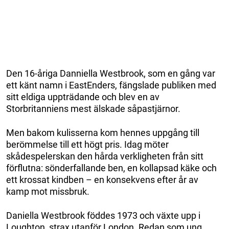
Den 16-åriga Danniella Westbrook, som en gång var
ett känt namn i EastEnders, fängslade publiken med
sitt eldiga uppträdande och blev en av
Storbritanniens mest älskade såpastjärnor.
Men bakom kulisserna kom hennes uppgång till
berömmelse till ett högt pris. Idag möter
skådespelerskan den hårda verkligheten från sitt
förflutna: sönderfallande ben, en kollapsad käke och
ett krossat kindben – en konsekvens efter år av
kamp mot missbruk.
Daniella Westbrook föddes 1973 och växte upp i
Loughton, strax utanför London. Redan som ung