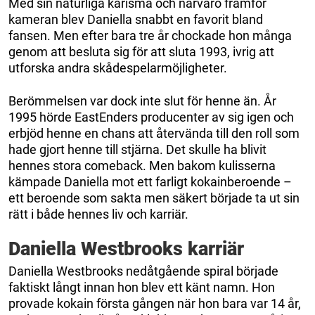
Med sin naturliga karisma och närvaro framför
kameran blev Daniella snabbt en favorit bland
fansen. Men efter bara tre år chockade hon många
genom att besluta sig för att sluta 1993, ivrig att
utforska andra skådespelarmöjligheter.
Berömmelsen var dock inte slut för henne än. År
1995 hörde EastEnders producenter av sig igen och
erbjöd henne en chans att återvända till den roll som
hade gjort henne till stjärna. Det skulle ha blivit
hennes stora comeback. Men bakom kulisserna
kämpade Daniella mot ett farligt kokainberoende –
ett beroende som sakta men säkert började ta ut sin
rätt i både hennes liv och karriär.
Daniella Westbrooks karriär
Daniella Westbrooks nedåtgående spiral började
faktiskt långt innan hon blev ett känt namn. Hon
provade kokain första gången när hon bara var 14 år,