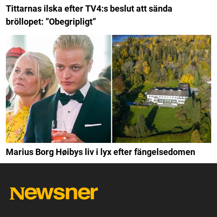
Tittarnas ilska efter TV4:s beslut att sända
bröllopet: ”Obegripligt”
Marius Borg Høibys liv i lyx efter fängelsedomen