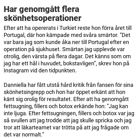
Har genomgått flera
skönhetsoperationer
Efter att ha opererats i Turkiet reste hon förra året till
Portugal, där hon kämpade med svåra smärtor. ”Det
var bara jag som kunde åka ner till Portugal efter en
operation på sjukhuset. Smärtan jag upplevde var
otrolig, den värsta på flera dagar. Det känns som om
jag har ett hål i huvudet, bokstavligen”, skrev hon på
Instagram vid den tidpunkten.
Danniella har fått utstå hård kritik från fansen för sina
skönhetsingrepp och hon har öppet erkänt att hon
känt sig orolig för resultatet. Efter att ha genomgått
fettsugning, fillers och botox erkände hon: ”Jag kan
inte ljuga. Efter fettsugningen, fillers och botox var jag
så svullen att jag trodde att jag skulle spricka och jag
tror att läkarteamet var trötta på att jag frågade om
det var normalt.”