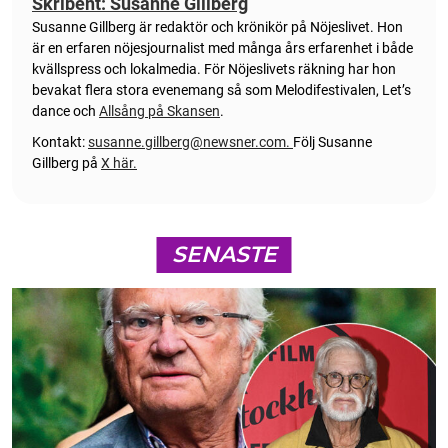
Skribent: Susanne Gillberg
Susanne Gillberg är redaktör och krönikör på Nöjeslivet. Hon
är en erfaren nöjesjournalist med många års erfarenhet i både
kvällspress och lokalmedia. För Nöjeslivets räkning har hon
bevakat flera stora evenemang så som Melodifestivalen, Let’s
dance och
Allsång på Skansen
.
Kontakt:
susanne.gillberg@newsner.com
.
Följ Susanne
Gillberg på
X här.
SENASTE