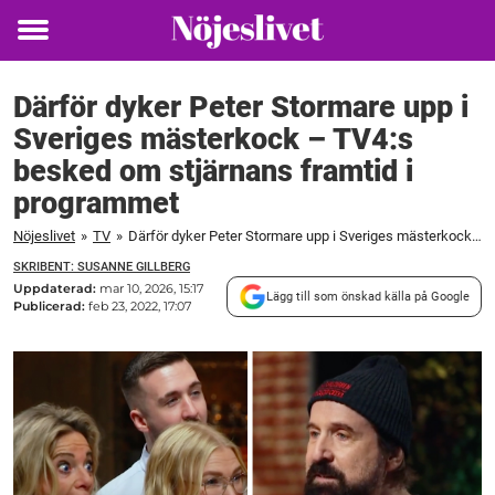
Toggle
menu
Därför dyker Peter Stormare upp i
Sveriges mästerkock – TV4:s
besked om stjärnans framtid i
programmet
Nöjeslivet
»
TV
»
Därför dyker Peter Stormare upp i Sveriges mästerkock – TV4:s besked om stjärnans framtid i programmet
SKRIBENT: SUSANNE GILLBERG
Uppdaterad:
mar 10, 2026, 15:17
Lägg till som önskad källa på Google
Publicerad:
feb 23, 2022, 17:07