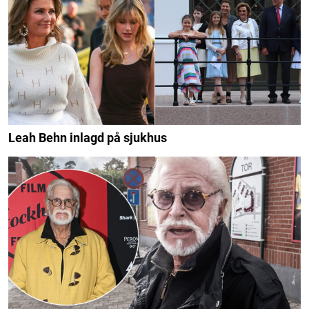
Leah Behn inlagd på sjukhus