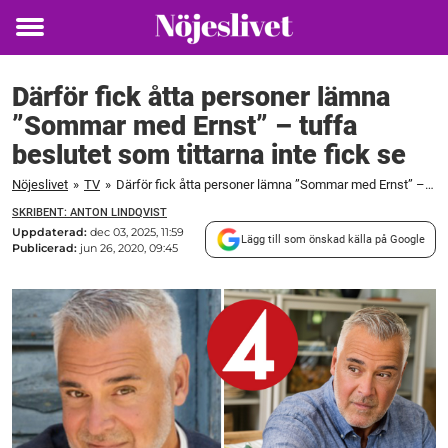
Toggle
menu
Därför fick åtta personer lämna
”Sommar med Ernst” – tuffa
beslutet som tittarna inte fick se
Nöjeslivet
»
TV
»
Därför fick åtta personer lämna ”Sommar med Ernst” – tuffa beslutet som tittarna inte fick se
SKRIBENT: ANTON LINDQVIST
Uppdaterad:
dec 03, 2025, 11:59
Lägg till som önskad källa på Google
Publicerad:
jun 26, 2020, 09:45