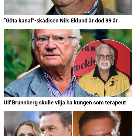
”Göta kanal”-skådisen Nils Eklund är död 99 år
Ulf Brunnberg skulle vilja ha kungen som terapeut