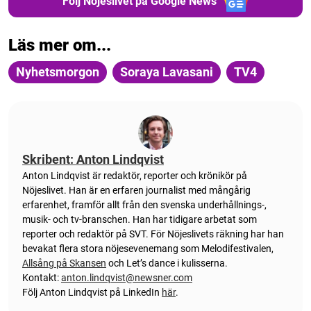
Följ Nöjeslivet på Google News
Läs mer om...
Nyhetsmorgon
Soraya Lavasani
TV4
Skribent: Anton Lindqvist
Anton
Lindqvist
är redaktör, reporter och krönikör på
Nöjeslivet. Han är en erfaren journalist med mångårig
erfarenhet, framför allt från den svenska underhållnings-,
musik- och tv-branschen. Han har tidigare arbetat som
reporter och redaktör på SVT. För Nöjeslivets räkning har han
bevakat flera stora nöjesevenemang som Melodifestivalen,
Allsång på Skansen
och Let’s dance i kulisserna.
Kontakt:
anton.lindqvist@newsner.com
Följ Anton Lindqvist på LinkedIn
här
.