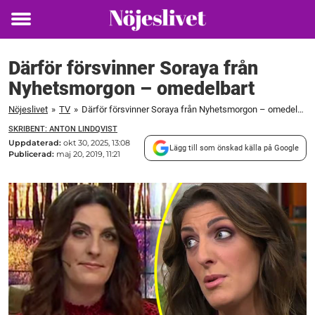
Toggle
menu
Därför försvinner Soraya från
Nyhetsmorgon – omedelbart
Nöjeslivet
»
TV
»
Därför försvinner Soraya från Nyhetsmorgon – omedelbart
SKRIBENT: ANTON LINDQVIST
Uppdaterad:
okt 30, 2025, 13:08
Lägg till som önskad källa på Google
Publicerad:
maj 20, 2019, 11:21