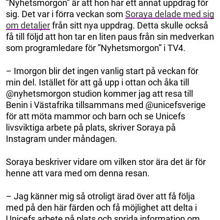
”Nyhetsmorgon” är att hon har ett annat uppdrag för
sig. Det var i förra veckan som
Soraya delade med sig
om detaljer
från sitt nya uppdrag. Detta skulle också
få till följd att hon tar en liten paus från sin medverkan
som programledare för ”Nyhetsmorgon” i TV4.
– Imorgon blir det ingen vanlig start på veckan för
min del. Istället för att gå upp i ottan och åka till
@nyhetsmorgon studion kommer jag att resa till
Benin i Västafrika tillsammans med @unicefsverige
för att möta mammor och barn och se Unicefs
livsviktiga arbete på plats, skriver Soraya på
Instagram under måndagen.
Soraya beskriver vidare om vilken stor ära det är för
henne att vara med om denna resan.
– Jag känner mig så otroligt ärad över att få följa
med på den här färden och få möjlighet att delta i
Unicefs arbete på plats och sprida information om