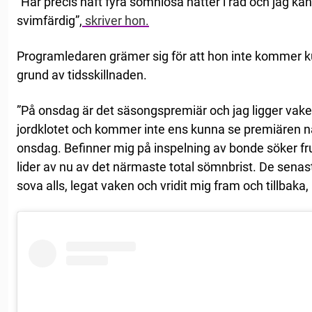
”Har precis haft fyra sömnlösa nätter i rad och jag kän
svimfärdig”,
skriver hon.
Programledaren grämer sig för att hon inte kommer k
grund av tidsskillnaden.
”På onsdag är det säsongspremiär och jag ligger vak
jordklotet och kommer inte ens kunna se premiären n
onsdag. Befinner mig på inspelning av bonde söker fru
lider av nu av det närmaste total sömnbrist. De senas
sova alls, legat vaken och vridit mig fram och tillbaka,