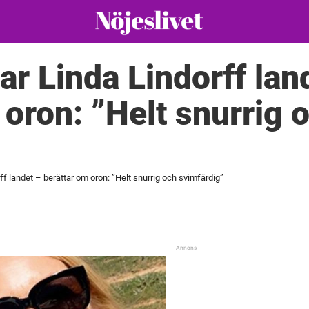
ar Linda Lindorff lan
 oron: ”Helt snurrig 
ff landet – berättar om oron: ”Helt snurrig och svimfärdig”