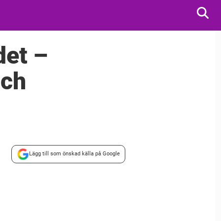
det –
och
Lägg till som önskad källa på Google