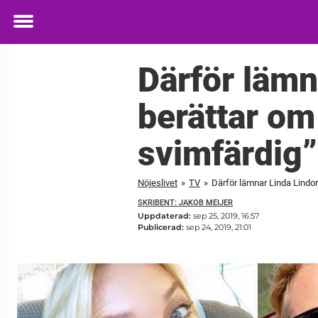
Toggle
menu
Därför lämn
berättar om
svimfärdig”
Nöjeslivet
»
TV
»
Därför lämnar Linda Lindor
SKRIBENT: JAKOB MEIJER
Uppdaterad:
sep 25, 2019, 16:57
Publicerad:
sep 24, 2019, 21:01