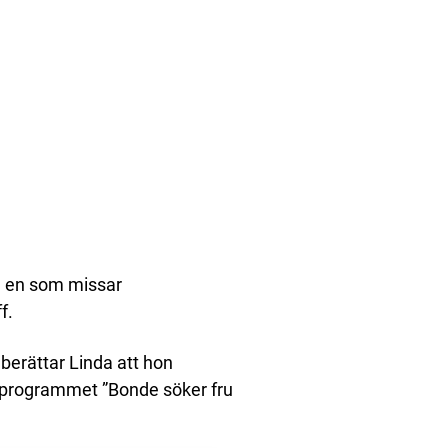
n en som missar
f.
 berättar Linda att hon
ya programmet ”Bonde söker fru