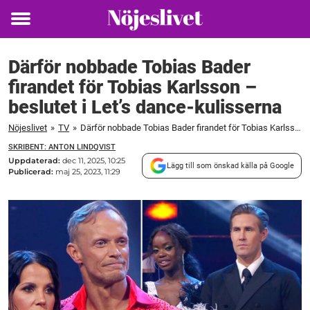
Toggle
menu
Därför nobbade Tobias Bader
firandet för Tobias Karlsson –
beslutet i Let’s dance-kulisserna
Nöjeslivet
»
TV
»
Därför nobbade Tobias Bader firandet för Tobias Karlsson – beslutet i Let's dance-kulisserna
SKRIBENT: ANTON LINDQVIST
Uppdaterad:
dec 11, 2025, 10:25
Lägg till som önskad källa på Google
Publicerad:
maj 25, 2023, 11:29