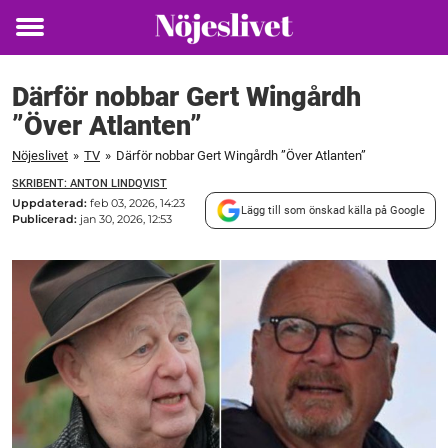
Toggle
menu
Därför nobbar Gert Wingårdh
”Över Atlanten”
Nöjeslivet
»
TV
»
Därför nobbar Gert Wingårdh ”Över Atlanten”
SKRIBENT: ANTON LINDQVIST
Uppdaterad:
feb 03, 2026, 14:23
Lägg till som önskad källa på Google
Publicerad:
jan 30, 2026, 12:53