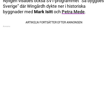
Nyligen visades också SVT-programmet ”Så byggdes
Sverige” där Wingårdh dykte ner i historiska
byggnader med
Mark Isitt
och
Petra Mede
.