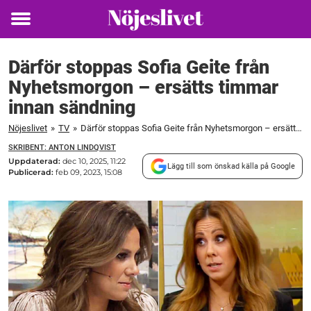
Toggle
menu
Därför stoppas Sofia Geite från
Nyhetsmorgon – ersätts timmar
innan sändning
Nöjeslivet
»
TV
»
Därför stoppas Sofia Geite från Nyhetsmorgon – ersätts timmar innan sändning
SKRIBENT: ANTON LINDQVIST
Uppdaterad:
dec 10, 2025, 11:22
Lägg till som önskad källa på Google
Publicerad:
feb 09, 2023, 15:08