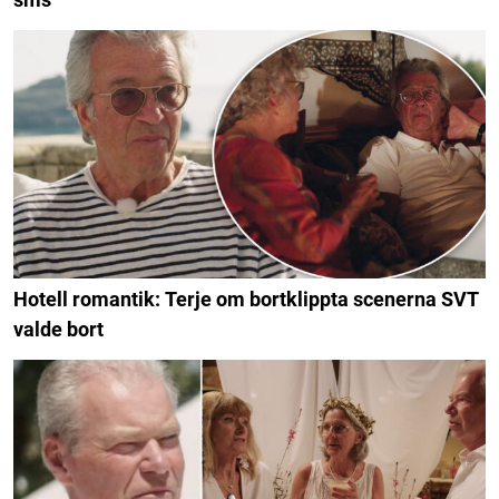
Hotell romantik: Terje om bortklippta scenerna SVT
valde bort