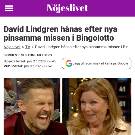
Toggle
menu
David Lindgren hånas efter nya
pinsamma missen i Bingolotto
Nöjeslivet
»
TV
»
David Lindgren hånas efter nya pinsamma missen i Bingolotto
SKRIBENT: SUSANNE GILLBERG
Uppdaterad:
jan 07, 2026, 08:45
Lägg till som önskad källa på Google
Publicerad:
jan 07, 2026, 08:45