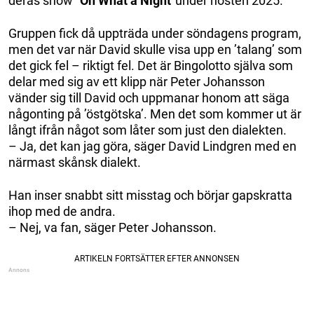
deras show ”
Oh What a Night
”under hösten 2025.
Gruppen fick då uppträda under söndagens program,
men det var när David skulle visa upp en ’talang’ som
det gick fel – riktigt fel. Det är Bingolotto själva som
delar med sig av ett klipp när Peter Johansson
vänder sig till David och uppmanar honom att säga
någonting på ’östgötska’. Men det som kommer ut är
långt ifrån något som låter som just den dialekten.
– Ja, det kan jag göra, säger David Lindgren med en
närmast skånsk dialekt.
Han inser snabbt sitt misstag och börjar gapskratta
ihop med de andra.
– Nej, va fan, säger Peter Johansson.