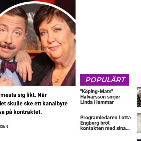
POPULÄRT
"Köping-Mats"
t mesta sig likt. När
Halvarsson sörjer
Linda Hammar
t skulle ske ett kanalbyte
va på kontraktet.
Programledaren Lotta
Engberg bröt
kontakten med sina
föräldrar