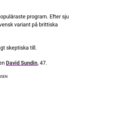
 populäraste program. Efter sju
nsk variant på brittiska
t skeptiska till.
ren
David Sundin
, 47.