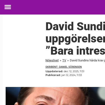
Toggle
menu
David Sundi
uppgörelsen
”Bara intre
Nöjeslivet
»
TV
»
David Sundins hårda krav 
SKRIBENT: DANIEL SÖRENSEN
Uppdaterad:
dec 12, 2025, 11:51
Publicerad:
jan 12, 2024, 11:33