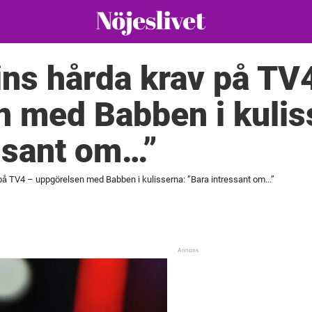
ns hårda krav på TV
 med Babben i kulis
ssant om…”
på TV4 – uppgörelsen med Babben i kulisserna: ”Bara intressant om...”