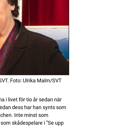
i SVT. Foto: Ulrika Malm/SVT
i livet för tio år sedan när
Sedan dess har han synts som
nschen. Inte minst som
h som skådespelare i ”Se upp