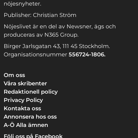
Nöjeslivet är Sveriges största nöjessida på
sociala medier – och den ledande sajten för
nöjesnyheter.
Publisher: Christian Ström
Nöjeslivet är en del av Newsner, ägs och
produceras av N365 Group.
Birger Jarlsgatan 43, 111 45 Stockholm.
Organisationsnummer
556724-1806.
Om oss
Våra skribenter
Redaktionell policy
Privacy Policy
Kontakta oss
Annonsera hos oss