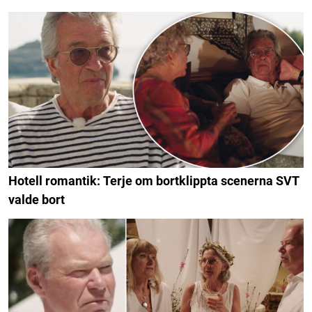
Hotell Romantik: Pedro blev dumpad av Ammis på
sms
Hotell romantik: Terje om bortklippta scenerna SVT
valde bort