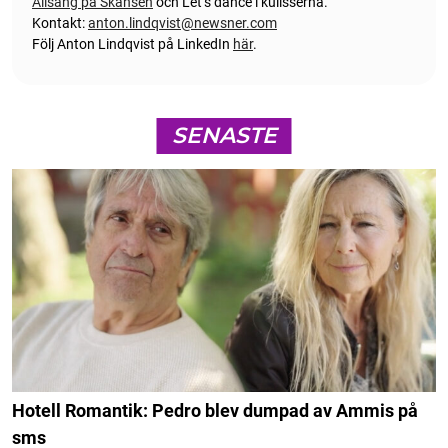
reporter och redaktör på SVT. För Nöjeslivets räkning har han
bevakat flera stora nöjesevenemang som Melodifestivalen,
Allsång på Skansen
och Let’s dance i kulisserna.
Kontakt:
anton.lindqvist@newsner.com
Följ Anton Lindqvist på LinkedIn
här
.
SENASTE