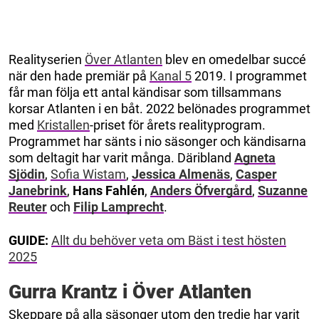
Realityserien
Över Atlanten
blev en omedelbar succé
när den hade premiär på
Kanal 5
2019. I programmet
får man följa ett antal kändisar som tillsammans
korsar Atlanten i en båt. 2022 belönades programmet
med
Kristallen
-priset för årets realityprogram.
Programmet har sänts i nio säsonger och kändisarna
som deltagit har varit många. Däribland
Agneta
Sjödin
,
Sofia Wistam
,
Jessica Almenäs
,
Casper
Janebrink
,
Hans Fahlén
,
Anders Öfvergård
,
Suzanne
Reuter
och
Filip Lamprecht
.
GUIDE:
Allt du behöver veta om Bäst i test hösten
2025
Gurra Krantz i Över Atlanten
Skeppare på alla säsonger utom den tredje har varit