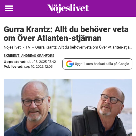
Toggle
menu
Gurra Krantz: Allt du behöver veta
om Över Atlanten-stjärnan
Nöjeslivet
»
TV
»
Gurra Krantz: Allt du behöver veta om Över Atlanten-stjärnan
SKRIBENT: ANDREAS GRANFORS
Uppdaterad:
dec 18, 2025, 13:42
Lägg till som önskad källa på Google
Publicerad:
sep 10, 2025, 12:05