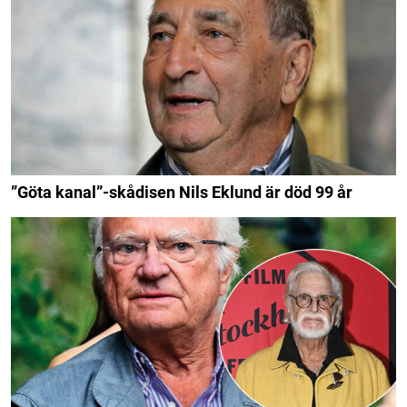
”Göta kanal”-skådisen Nils Eklund är död 99 år