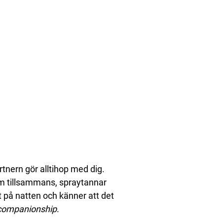
rtnern gör alltihop med dig.
om tillsammans, spraytannar
tt på natten och känner att det
companionship
.