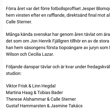
Förra året var det förre fotbollsproffset Jesper Blom
hem vinsten efter en rafflande, direktsänd final mot a
Calle Sterner.
Många kända svenskar har genom åren tävlat om äran 
det som om Jon Henrik Fjällgren tillhör en av de stora
han hem säsongens första tiopoängare av juryn som b
Wilson och Cecilia Lazar.
Följande danspar tävlar och är kvar under fredagskvä
studion:
Viktor Frisk & Linn Hegdal
Martina Haag & Tobias Bader
Therese Alshammar & Calle Sterner
Gustaf Hammarsten & Jasmine Takács