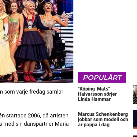
POPULÄRT
"Köping-Mats"
am som varje fredag samlar
Halvarsson sörjer
Linda Hammar
Marcus Schenkenberg
n startade 2006, då artisten
jobbar som modell och
s med sin danspartner Maria
är pappa i dag