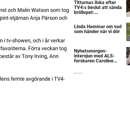
Tittarnas ilska efter
TV4:s beslut att sända
qvist och Malin Watson som tog
bröllopet:
”Obegripligt”
lpint-stjärnan Anja Pärson och
Linda Hammar om vad
som händer när vi dör
i tv-showen, och i år verkar
 favoriterna. Förra veckan tog
Nyhetsmorgon-
intervjun med ALS-
estår av Tony Irving, Ann
forskaren Caroline
Ingre hyllas
llens femte avgörande i TV4-