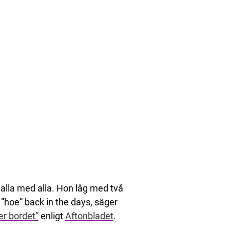
lla med alla. Hon låg med två
 ”hoe” back in the days, säger
er bordet”
enligt
Aftonbladet
.