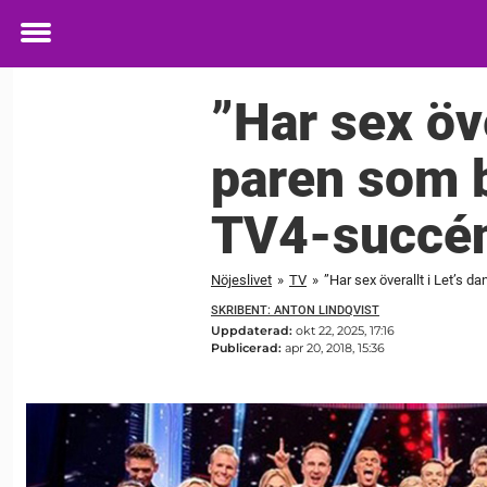
Toggle
menu
”Har sex öve
paren som b
TV4-succé
Nöjeslivet
»
TV
»
”Har sex överallt i Let’s 
SKRIBENT: ANTON LINDQVIST
Uppdaterad:
okt 22, 2025, 17:16
Publicerad:
apr 20, 2018, 15:36