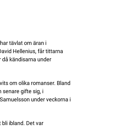
ar tävlat om äran i
vid Hellenius, får tittarna
er då kändisarna under
its om olika romanser. Bland
senare gifte sig, i
 Samuelsson under veckorna i
 bli ibland. Det var