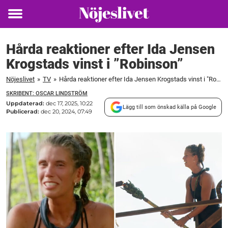
Toggle
menu
Hårda reaktioner efter Ida Jensen
Krogstads vinst i ”Robinson”
Nöjeslivet
»
TV
»
Hårda reaktioner efter Ida Jensen Krogstads vinst i "Robinson"
SKRIBENT: OSCAR LINDSTRÖM
Uppdaterad:
dec 17, 2025, 10:22
Lägg till som önskad källa på Google
Publicerad:
dec 20, 2024, 07:49