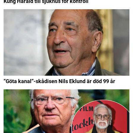
Kung Harald till sjukhus för kontroll
”Göta kanal”-skådisen Nils Eklund är död 99 år