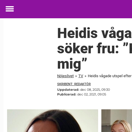
Toggle
menu
Heidis våga
söker fru: ”
mig”
Nöjeslivet
»
TV
»
Heidis vågade utspel efter 
SKRIBENT: REDAKTÖR
Uppdaterad:
dec 08, 2025, 09:30
Publicerad:
dec 02, 2021, 09:05