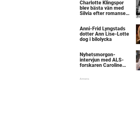
Charlotte Klingspor
blev bästa vän med
Silvia efter romansen
med kungen
Anni-Frid Lyngstads
dotter Ann Lise-Lotte
dog i bilolycka
Nyhetsmorgon-
intervjun med ALS-
forskaren Caroline
Ingre hyllas