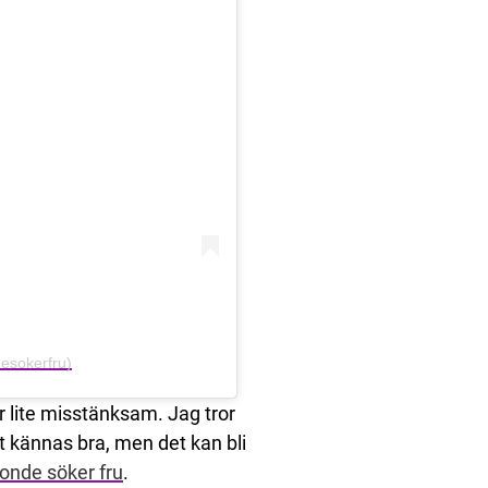
esokerfru)
är lite misstänksam. Jag tror
t kännas bra, men det kan bli
onde söker fru
.