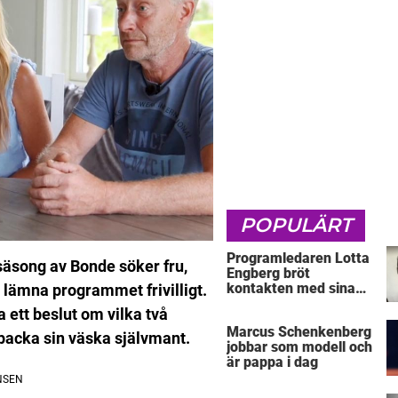
POPULÄRT
Programledaren Lotta
 säsong av Bonde söker fru,
Engberg bröt
kontakten med sina
t lämna programmet frivilligt.
föräldrar
a ett beslut om vilka två
Marcus Schenkenberg
 packa sin väska självmant.
jobbar som modell och
är pappa i dag