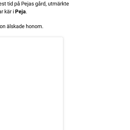
est tid på Pejas gård, utmärkte
r kär i
Peja
.
 hon älskade honom.