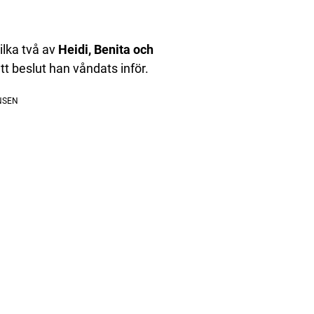
ilka två av
Heidi, Benita och
ett beslut han våndats inför.