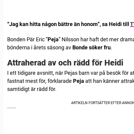
“Jag kan hitta någon bättre än honom”, sa Heidi till
T
Bonden Pär Eric ”
Peja
” Nilsson har haft det mer drama
bönderna i årets säsong av
Bonde söker fru
.
Attraherad av och rädd för Heidi
I ett tidigare avsnitt, när Pejas barn var på besök för a
fastnat mest för, förklarade
Peja
att han känner attrak
samtidigt är rädd för.