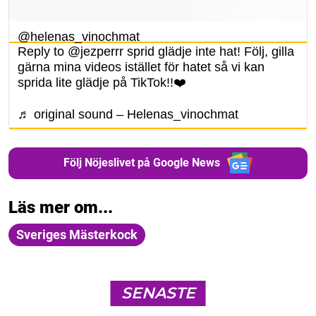
@helenas_vinochmat
Reply to @jezperrr sprid glädje inte hat! Följ, gilla
gärna mina videos istället för hatet så vi kan
sprida lite glädje på TikTok!!❤️
♬ original sound – Helenas_vinochmat
Följ Nöjeslivet på Google News
Läs mer om...
Sveriges Mästerkock
SENASTE