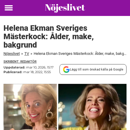
Toggle
menu
Helena Ekman Sveriges
Mästerkock: Ålder, make,
bakgrund
Nöjeslivet
»
TV
»
Helena Ekman Sveriges Mästerkock: Ålder, make, bakgrund
SKRIBENT: REDAKTÖR
Uppdaterad:
mar 10, 2026, 15:17
Lägg till som önskad källa på Google
Publicerad:
mar 18, 2022, 15:55