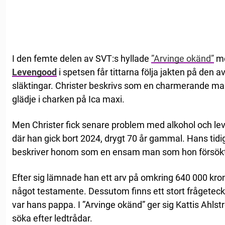
I den femte delen av SVT:s hyllade
”Arvinge okänd”
m
Levengood
i spetsen får tittarna följa jakten på den a
släktingar. Christer beskrivs som en charmerande m
glädje i charken på Ica maxi.
Men Christer fick senare problem med alkohol och lev
där han gick bort 2024, drygt 70 år gammal. Hans tid
beskriver honom som en ensam man som hon försökte h
Efter sig lämnade han ett arv på omkring 640 000 kron
något testamente. Dessutom finns ett stort frågete
var hans pappa. I ”Arvinge okänd” ger sig Kattis Ahlströ
söka efter ledtrådar.