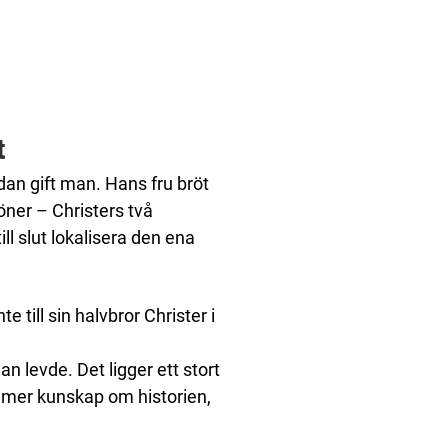
t
dan gift man. Hans fru bröt
ner – Christers två
ll slut lokalisera den ena
 till sin halvbror Christer i
han levde. Det ligger ett stort
å mer kunskap om historien,