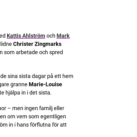
ed
Kattis Ahlström
och
Mark
vlidne
Christer Zingmarks
an som arbetade och spred
de sina sista dagar på ett hem
igare granne
Marie-Louise
jälpa in i det sista.
or – men ingen familj eller
cken om vem som egentligen
m in i hans förflutna för att