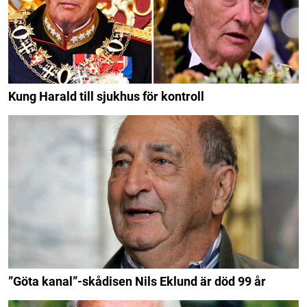
Kung Harald till sjukhus för kontroll
”Göta kanal”-skådisen Nils Eklund är död 99 år