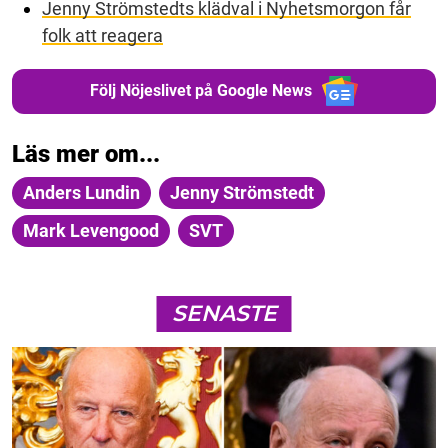
Jenny Strömstedts klädval i Nyhetsmorgon får
folk att reagera
Följ Nöjeslivet på Google News
Läs mer om...
Anders Lundin
Jenny Strömstedt
Mark Levengood
SVT
SENASTE