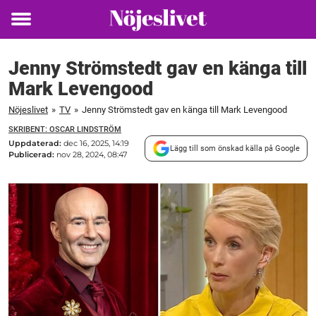
Toggle
menu
Jenny Strömstedt gav en känga till
Mark Levengood
Nöjeslivet
»
TV
»
Jenny Strömstedt gav en känga till Mark Levengood
SKRIBENT: OSCAR LINDSTRÖM
Uppdaterad:
dec 16, 2025, 14:19
Lägg till som önskad källa på Google
Publicerad:
nov 28, 2024, 08:47