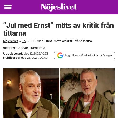
Toggle
menu
”Jul med Ernst” möts av kritik från
tittarna
Nöjeslivet
»
TV
»
"Jul med Ernst" möts av kritik från tittarna
SKRIBENT: OSCAR LINDSTRÖM
Uppdaterad:
dec 17, 2025, 10:53
Lägg till som önskad källa på Google
Publicerad:
dec 23, 2024, 09:09