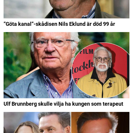
”Göta kanal”-skådisen Nils Eklund är död 99 år
Ulf Brunnberg skulle vilja ha kungen som terapeut